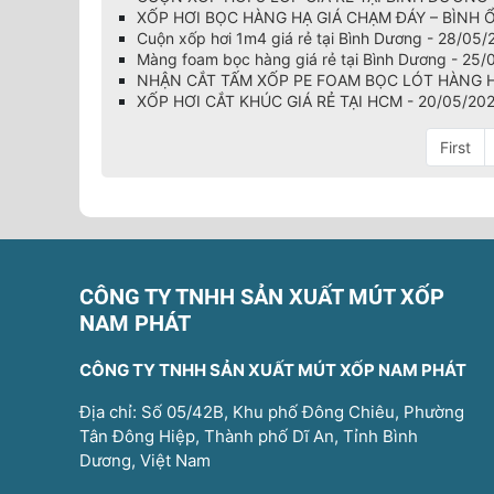
XỐP HƠI BỌC HÀNG HẠ GIÁ CHẠM ĐÁY – BÌNH Ổ
Cuộn xốp hơi 1m4 giá rẻ tại Bình Dương - 28/05
Màng foam bọc hàng giá rẻ tại Bình Dương - 25
NHẬN CẮT TẤM XỐP PE FOAM BỌC LÓT HÀNG H
XỐP HƠI CẮT KHÚC GIÁ RẺ TẠI HCM - 20/05/20
First
CÔNG TY TNHH SẢN XUẤT MÚT XỐP
NAM PHÁT
CÔNG TY TNHH SẢN XUẤT MÚT XỐP NAM PHÁT
Địa chỉ: Số 05/42B, Khu phố Đông Chiêu, Phường
Tân Đông Hiệp, Thành phố Dĩ An, Tỉnh Bình
Dương, Việt Nam