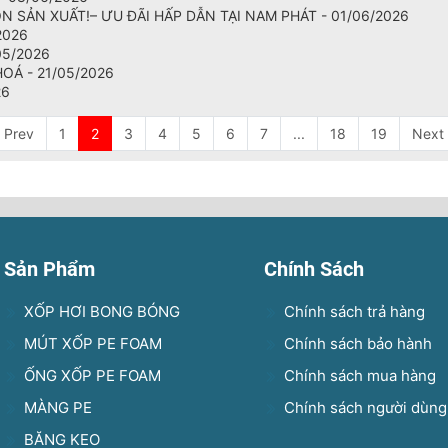
N SẢN XUẤT!– ƯU ĐÃI HẤP DẪN TẠI NAM PHÁT - 01/06/2026
/2026
/05/2026
OÁ - 21/05/2026
26
Prev
1
2
3
4
5
6
7
...
18
19
Next
Sản Phẩm
Chính Sách
XỐP HƠI BONG BÓNG
Chính sách trả hàng
MÚT XỐP PE FOAM
Chính sách bảo hành
ỐNG XỐP PE FOAM
Chính sách mua hàng
MÀNG PE
Chính sách người dùng
BĂNG KEO