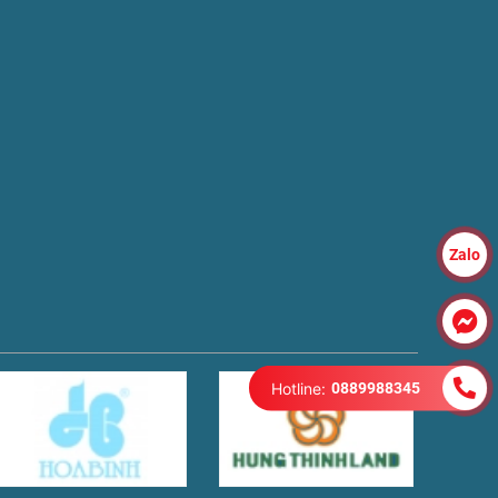
Zalo
Hotline:
0889988345