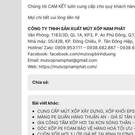
Chúng tôi CAM KẾT luôn cung cấp cho quý khách hàng
Mọi chi tiết vui lòng liên hệ
CÔNG TY TNHH SẢN XUẤT MÚT XỐP NAM PHÁT
Văn Phòng: 1183/3D, QL 1A, KP3, P. An Phú Đông, Q.
Nhà máy: 05/42B, KP. Đông Chiêu, P. Tân Đông Hiệp, 
Hotline/ Zalo: 0909.953.111 – 0938.682.867 - 0938
Facebook: facebook.com/mutxopbinhduong
Email: mutxopnamphat@gmail.com
Web: https://mutxopnamphat.com/
Chia sẻ:
Bài viết khác:
CUNG CẤP MÚT XỐP XÂY DỰNG, XỐP KHỐI EPS 
MÀNG PE QUẤN HÀNG THUẬN AN - GIÁ SỈ TẬN 
GIA CÔNG TẤM XỐP HƠI TẠI KCN SÓNG THẦN - 
GÓC XỐP PE FOAM BẢO VỆ HÀNG HOÁ TỐI ƯU -
CUỘN XỐP HƠI 3 LỚP GIÁ RẺ TẠI BÌNH DƯƠNG 