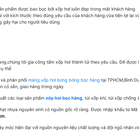
 sản phẩm được bao bọc bởi xốp hơi luôn đẹp trong mắt khách hàng
với kích thước theo đúng yêu cầu của khách hàng,vừa tiện lợi lại vừ
g gây hại cho người tiêu dùng
g,chúng tôi gia công tấm xốp hơi thành túi theo yêu cầu. Để được tư
cụ thể
 và phân phối
màng xốp hơi bong bóng bọc hàng
tại TPHCM,Bình Dươ
uôn có sẳn, giao hàng trong ngày
uất các loại sản phẩm
xốp hơi bọc hàng
, túi xốp khí, túi xốp chống
hạt nhựa nguyên sinh có nguồn gốc rõ ràng. Được nhập khẩu từ Mã 
hơn
.
 móc hiện đại với nguồn nguyên liệu chất lượng và đội ngũ nhân vi