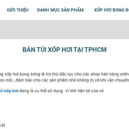
GIỚI THIỆU
DANH MỤC SẢN PHẨM
XỐP HƠI BONG 
BÁN TÚI XỐP HƠI TẠI TPHCM
àng xốp hơi bong bóng là trợ thủ đắc lực cho các shop bán hàng on
on môi…đảm bảo cho các sản phẩm nhỏ không bị vỡ khi vận chuyển
úi xốp hơi
đang là xu thế sử dụng vì tính tiện lợi của nó
cắt