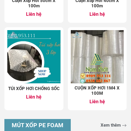
Cuộn Xốp Hơi 50cm X
Cuộn Xốp Hơi 40cm X
100m
100m
Liên hệ
Liên hệ
CUỘN XỐP HƠI 1M4 X
TÚI XỐP HƠI CHỐNG SỐC
100M
Liên hệ
Liên hệ
MÚT XỐP PE FOAM
Xem thêm