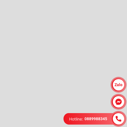
Zalo
Hotline:
0889988345