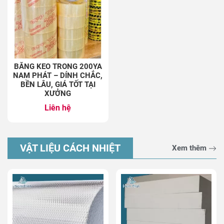
BĂNG KEO TRONG 200YA
NAM PHÁT – DÍNH CHẮC,
BỀN LÂU, GIÁ TỐT TẠI
XƯỞNG
Liên hệ
VẬT LIỆU CÁCH NHIỆT
Xem thêm