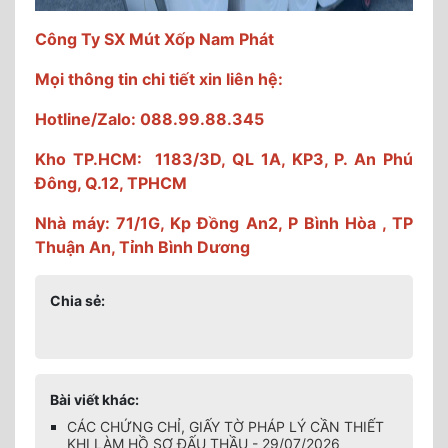
Công Ty SX Mút Xốp Nam Phát
Mọi thông tin chi tiết xin liên hệ:
Hotline/Zalo: 088.99.88.345
Kho TP.HCM: 1183/3D, QL 1A, KP3, P. An Phú
Đông, Q.12, TPHCM
Nhà máy: 71/1G, Kp Đồng An2, P Bình Hòa , TP
Thuận An, Tỉnh Bình Dương
Chia sẻ:
Bài viết khác:
CÁC CHỨNG CHỈ, GIẤY TỜ PHÁP LÝ CẦN THIẾT
KHI LÀM HỒ SƠ ĐẤU THẦU - 29/07/2026