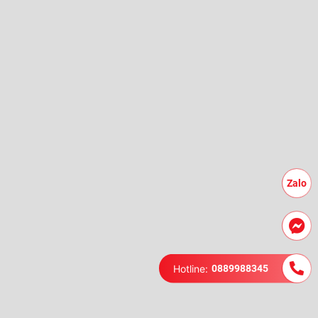
Zalo
Hotline:
0889988345