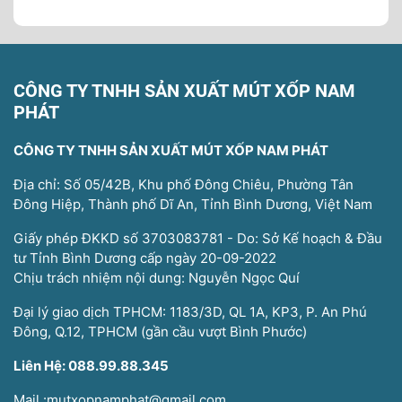
CÔNG TY TNHH SẢN XUẤT MÚT XỐP NAM
PHÁT
CÔNG TY TNHH SẢN XUẤT MÚT XỐP NAM PHÁT
Địa chỉ: Số 05/42B, Khu phố Đông Chiêu, Phường Tân
Đông Hiệp, Thành phố Dĩ An, Tỉnh Bình Dương, Việt Nam
Giấy phép ĐKKD số 3703083781 - Do: Sở Kế hoạch & Đầu
tư Tỉnh Bình Dương cấp ngày 20-09-2022
Chịu trách nhiệm nội dung: Nguyễn Ngọc Quí
Đại lý giao dịch TPHCM: 1183/3D, QL 1A, KP3, P. An Phú
Đông, Q.12, TPHCM (gần cầu vượt Bình Phước)
Liên Hệ: 088.99.88.345
Mail :mutxopnamphat@gmail.com