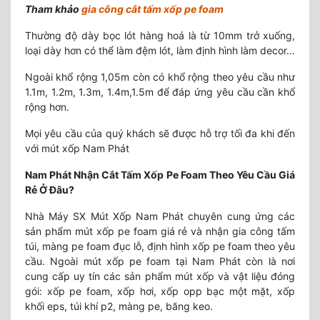
Tham khảo
gia công cắt tấm xốp pe foam
Thường độ dày bọc lót hàng hoá là từ 10mm trở xuống,
loại dày hơn có thể làm đệm lót, làm định hình làm decor…
Ngoài khổ rộng 1,05m còn có khổ rộng theo yêu cầu như
1.1m, 1.2m, 1.3m, 1.4m,1.5m để đáp ứng yêu cầu cần khổ
rộng hơn.
Mọi yêu cầu của quý khách sẽ được hỗ trợ tối đa khi đến
với mút xốp Nam Phát
Nam Phát Nhận Cắt Tấm Xốp Pe Foam Theo Yêu Cầu Giá
Rẻ Ở Đâu?
Nhà Máy SX Mút Xốp Nam Phát chuyên cung ứng các
sản phẩm mút xốp pe foam giá rẻ và nhận gia công tấm
túi, màng pe foam đục lỗ, định hình xốp pe foam theo yêu
cầu. Ngoài mút xốp pe foam tại Nam Phát còn là nơi
cung cấp uy tín các sản phẩm mút xốp và vật liệu đóng
gói: xốp pe foam, xốp hơi, xốp opp bạc một mặt, xốp
khối eps, túi khí p2, màng pe, băng keo.