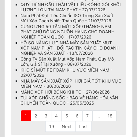
QUY TRÌNH ĐẤU THẦU VẬT LIỆU ĐÓNG GÓI KHỐI
LƯỢNG LỚN TẠI NAM PHÁT - 27/07/2026
Nam Phát Đạt Tiêu Chuẩn ISO Trong Sản Xuất
Mút Xốp Cách Nhiệt Toàn Quốc - 21/07/2026
CUNG ỨNG 50 TẤN MÚT XỐP/THÁNG- NAM
PHÁT CHỦ ĐỘNG NGUỒN HÀNG CHO DOANH
NGHIỆP TOÀN QUỐC - 17/07/2026
HỒ SƠ NĂNG LỰC NHÀ MÁY SẢN XUẤT MÚT
XỐP NAM PHÁT - ĐỐI TÁC TIN CẬY CHO DOANH
NGHIỆP VÀ SẢN XUẤT - 13/07/2026
Công Ty Sản Xuất Mút Xốp Nam Phát, Quy Mô
Lớn, Giá Sỉ Tại Xưởng - 08/07/2026
KHO SỈ MÚT PE FOAM KHU VỰC MIỀN NAM -
02/07/2026
NHÀ MÁY SẢN XUẤT XỐP HƠI GIÁ TỐT KHU VỰC
MIỀN NAM - 30/06/2026
MÀNG XỐP HƠI BÓNG KHÍ TO - 27/06/2026
TÚI XỐP CHỐNG SỐC - BẢO VỆ HÀNG HÓA VẬN
CHUYỂN TOÀN QUỐC - 26/06/2026
1
2
3
4
5
6
7
...
18
19
Next
Last