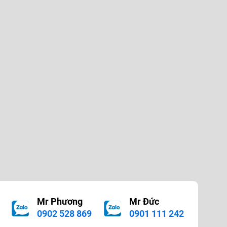
Mr Phương
Mr Đức
M
0902 528 869
0901 111 242
0