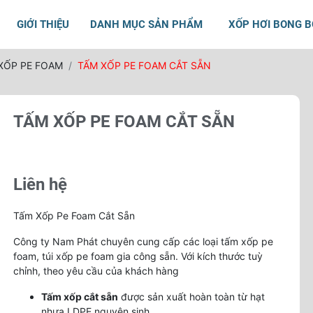
GIỚI THIỆU
DANH MỤC SẢN PHẨM
XỐP HƠI BONG 
XỐP PE FOAM
TẤM XỐP PE FOAM CẮT SẴN
TẤM XỐP PE FOAM CẮT SẴN
Liên hệ
Tấm Xốp Pe Foam Cắt Sẵn
Công ty Nam Phát chuyên cung cấp các loại tấm xốp pe
foam, túi xốp pe foam gia công sẵn. Với kích thước tuỳ
chỉnh, theo yêu cầu của khách hàng
Tấm xốp cắt sẵn
được sản xuất hoàn toàn từ hạt
nhựa LDPE nguyên sinh