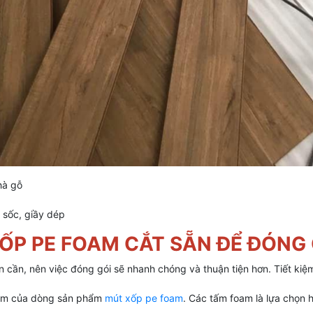
hà gỗ
g sốc, giầy dép
XỐP PE FOAM CẮT SẴN ĐỂ ĐÓNG
 cần, nên việc đóng gói sẽ nhanh chóng và thuận tiện hơn. Tiết kiệm
iểm của dòng sản phẩm
mút xốp pe foam
. Các tấm foam là lựa chọn 