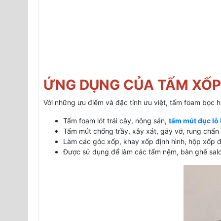
ỨNG DỤNG CỦA TẤM XỐP
Với những ưu điểm và đặc tính ưu việt, tấm foam bọc 
Tấm foam lót trái cây, nông sản,
tấm mút đục lỗ 
Tấm mút chống trầy, xây xát, gãy vỡ, rung chấn c
Làm các góc xốp, khay xốp định hình, hộp xốp đự
Được sử dụng để làm các tấm nệm, bàn ghế salon