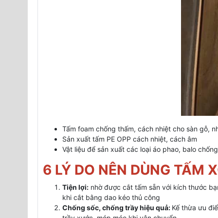
Tấm foam chống thấm, cách nhiệt cho sàn gỗ, n
Sản xuất tấm PE OPP cách nhiệt, cách âm
Vật liệu để sản xuất các loại áo phao, balo chốn
6 LÝ DO NÊN DÙNG TẤM 
Tiện lợi:
nhờ được cắt tấm sẵn với kích thước bạn
khi cắt bằng dao kéo thủ công
Chống sốc, chống trầy hiệu quả:
Kế thừa ưu đ
trầy xước, móp méo khi vận chuyển