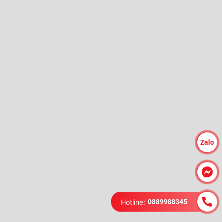
Zalo
Hotline:
0889988345