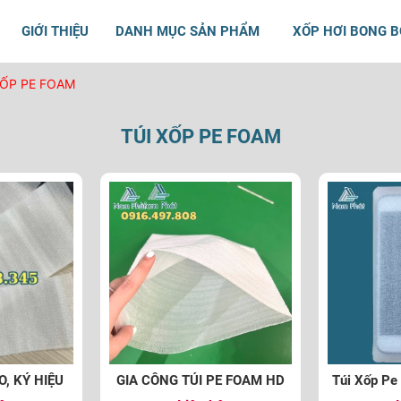
GIỚI THIỆU
DANH MỤC SẢN PHẨM
XỐP HƠI BONG 
XỐP PE FOAM
TÚI XỐP PE FOAM
O, KÝ HIỆU
GIA CÔNG TÚI PE FOAM HD
Túi Xốp Pe