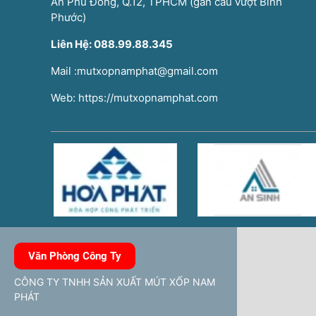
An Phú Đông, Q.12, TPHCM (gần cầu vượt Bình
Phước)
Liên Hệ: 088.99.88.345
Mail :mutxopnamphat@gmail.com
Web: https://mutxopnamphat.com
Văn Phòng Công Ty
CÔNG TY TNHH SẢN XUẤT MÚT XỐP NAM
PHÁT