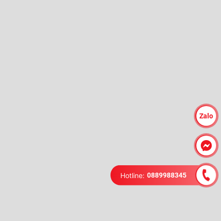
Zalo
Hotline:
0889988345