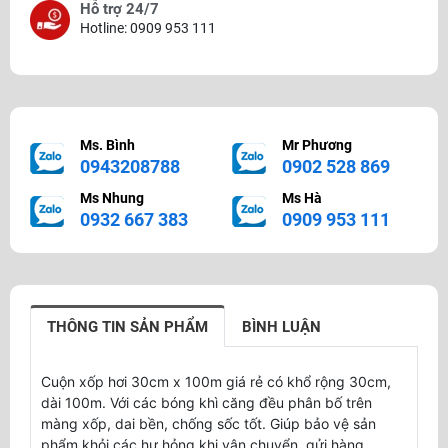
Hỗ trợ 24/7
Hotline: 0909 953 111
Ms. Bình
Mr Phương
0943208788
0902 528 869
Ms Nhung
Ms Hà
0932 667 383
0909 953 111
THÔNG TIN SẢN PHẨM
BÌNH LUẬN
Cuộn xốp hơi 30cm x 100m giá rẻ có khổ rộng 30cm,
dài 100m. Với các bóng khì căng đều phân bố trên
màng xốp, dai bền, chống sốc tốt. Giúp bảo vệ sản
phẩm khỏi các hư hỏng khi vận chuyển, gửi hàng