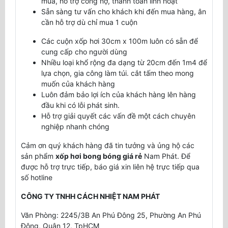
mua, hỗ trợ công nợ, thanh toán linh hoạt
Sẵn sàng tư vấn cho khách khi đến mua hàng, ân
cần hỗ trợ dù chỉ mua 1 cuộn
Các cuộn xốp hơi 30cm x 100m luôn có sẵn để
cung cấp cho người dùng
Nhiều loại khổ rộng đa dạng từ 20cm đến 1m4 để
lựa chọn, gia công làm túi. cắt tấm theo mong
muốn của khách hàng
Luôn đảm bảo lợi ích của khách hàng lên hàng
đầu khi có lỗi phát sinh.
Hỗ trợ giải quyết các vấn đề một cách chuyên
nghiệp nhanh chóng
Cảm ơn quý khách hàng đã tin tưởng và ủng hộ các
sản phẩm
xốp hơi bong bóng giá rẻ
Nam Phát. Để
được hỗ trợ trực tiếp, báo giá xin liên hệ trực tiếp qua
số hotline
CÔNG TY TNHH CÁCH NHIỆT NAM PHÁT
Văn Phòng: 2245/3B An Phú Đông 25, Phường An Phú
Đông, Quận 12, TpHCM