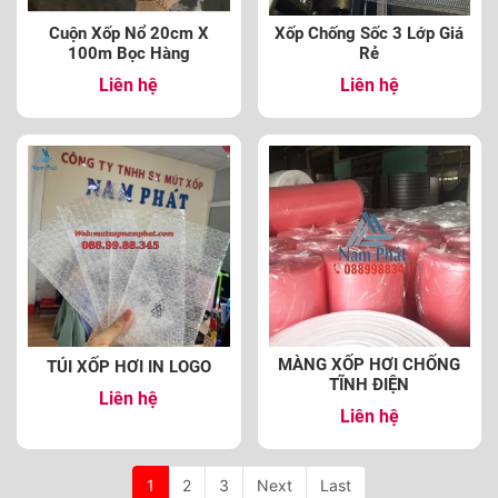
Cuộn Xốp Nổ 20cm X
Xốp Chống Sốc 3 Lớp Giá
100m Bọc Hàng
Rẻ
Liên hệ
Liên hệ
MÀNG XỐP HƠI CHỐNG
TÚI XỐP HƠI IN LOGO
TĨNH ĐIỆN
Liên hệ
Liên hệ
1
2
3
Next
Last