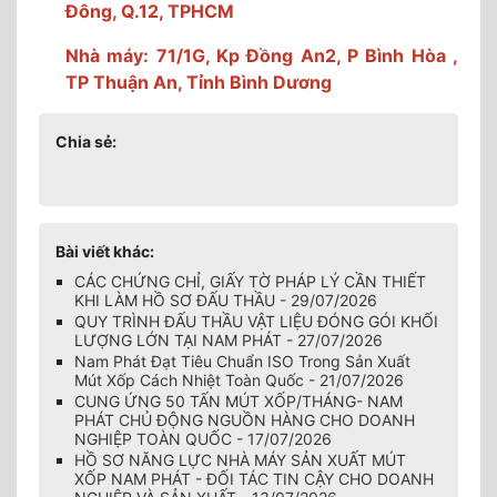
Đông, Q.12, TPHCM
Nhà máy: 71/1G, Kp Đồng An2, P Bình Hòa ,
TP Thuận An, Tỉnh Bình Dương
Chia sẻ:
Bài viết khác:
CÁC CHỨNG CHỈ, GIẤY TỜ PHÁP LÝ CẦN THIẾT
KHI LÀM HỒ SƠ ĐẤU THẦU - 29/07/2026
QUY TRÌNH ĐẤU THẦU VẬT LIỆU ĐÓNG GÓI KHỐI
LƯỢNG LỚN TẠI NAM PHÁT - 27/07/2026
Nam Phát Đạt Tiêu Chuẩn ISO Trong Sản Xuất
Mút Xốp Cách Nhiệt Toàn Quốc - 21/07/2026
CUNG ỨNG 50 TẤN MÚT XỐP/THÁNG- NAM
PHÁT CHỦ ĐỘNG NGUỒN HÀNG CHO DOANH
NGHIỆP TOÀN QUỐC - 17/07/2026
HỒ SƠ NĂNG LỰC NHÀ MÁY SẢN XUẤT MÚT
XỐP NAM PHÁT - ĐỐI TÁC TIN CẬY CHO DOANH