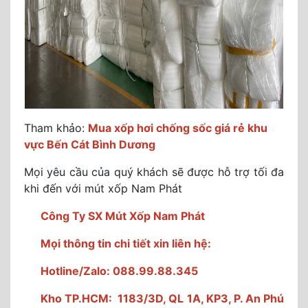
Tham khảo:
Mua xốp hơi chống sốc giá rẻ khu
vực Bến Cát Bình Dương
Mọi yêu cầu của quý khách sẽ được hỗ trợ tối đa
khi đến với mút xốp Nam Phát
Công Ty SX Mút Xốp Nam Phát
Mọi thông tin chi tiết xin liên hệ:
Hotline/Zalo: 088.99.88.345
Kho TP.HCM: 1183/3D, QL 1A, KP3, P. An Phú