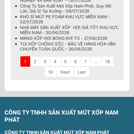
NGHIỆP VÀ SẢN XUẤT - 13/07/2026
Công Ty Sản Xuất Mút Xốp Nam Phát, Quy Mô
Lớn, Giá Sỉ Tại Xưởng - 08/07/2026
KHO SỈ MÚT PE FOAM KHU VỰC MIỀN NAM -
02/07/2026
NHÀ MÁY SẢN XUẤT XỐP HƠI GIÁ TỐT KHU VỰC
MIỀN NAM - 30/06/2026
MÀNG XỐP HƠI BÓNG KHÍ TO - 27/06/2026
TÚI XỐP CHỐNG SỐC - BẢO VỆ HÀNG HÓA VẬN
CHUYỂN TOÀN QUỐC - 26/06/2026
1
2
3
4
5
6
7
...
18
19
Next
Last
CÔNG TY TNHH SẢN XUẤT MÚT XỐP NAM
PHÁT
CÔNG TY TNHH SẢN XUẤT MÚT XỐP NAM PHÁT