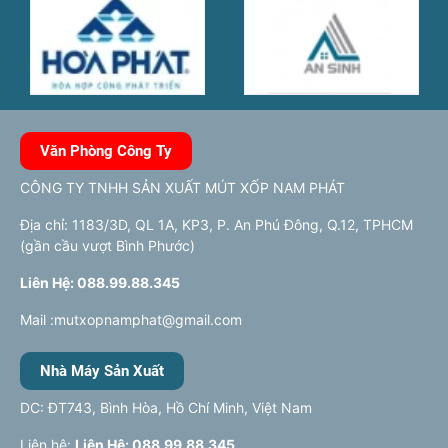
Văn Phòng Công Ty
CÔNG TY TNHH SẢN XUẤT MÚT XỐP NAM PHÁT
Địa chỉ: 1183/3D, QL 1A, KP3, P. An Phú Đông, Q.12, TPHCM
(gần cầu vượt Bình Phước)
Liên Hệ: 088.99.88.345
Mail :mutxopnamphat@gmail.com
Nhà Máy Sản Xuất
DC: ĐT743, Bình Hòa, Hồ Chí Minh, Việt Nam
Liên hệ:
Liên Hệ: 088.99.88.345