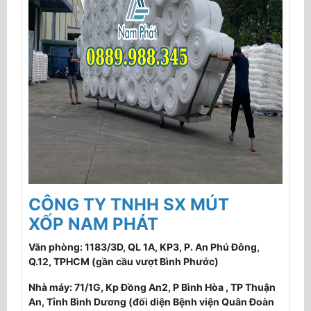
CÔNG TY TNHH SX MÚT
XỐP NAM PHÁT
Văn phòng: 1183/3D, QL 1A, KP3, P. An Phú Đông,
Q.12, TPHCM (gần cầu vượt Bình Phước)
Nhà máy: 71/1G, Kp Đồng An2, P Bình Hòa , TP Thuận
An, Tỉnh Bình Dương (đối diện Bệnh viện Quân Đoàn