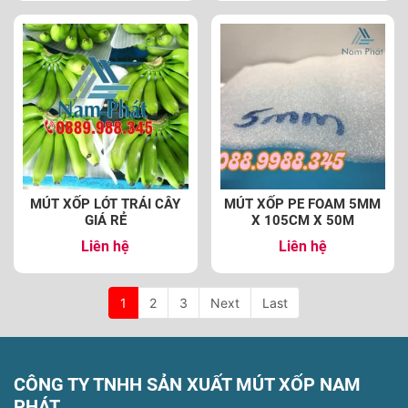
MÚT XỐP LÓT TRÁI CÂY
MÚT XỐP PE FOAM 5MM
GIÁ RẺ
X 105CM X 50M
Liên hệ
Liên hệ
1
2
3
Next
Last
CÔNG TY TNHH SẢN XUẤT MÚT XỐP NAM
PHÁT