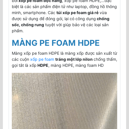
bởi
xốp pe foam bọc hàng
, xốp pe foam HDPE,…đặc
biệt là các sản phẩm điện tử như laptop, đồng hồ thông
minh, smartphone. Các
túi xốp pe foam giá rẻ
vừa
được sử dụng để đóng gói, lại có công dụng
chống
sốc, chống rung
tuyệt vời giúp bảo vệ các loại sản
phẩm.
MÀNG PE FOAM HDPE
Màng xốp pe foam HDPE là màng xốp được sản xuất từ
các cuộn
xốp pe foam
tráng một lớp nilon
chống thấm,
gọi tắt là xốp
HDPE
, màng HDPE, màng foam HD