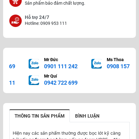
Sản phẩm bảo đảm chất lượng.
Hỗ trợ 24/7
Hotline: 0909 953 111
Mr. Hoàng
Ms. Bình
0325 738 883
0943208788
Ms. Quỳnh
Ms Nhung
0916497808
0932 667 383
THÔNG TIN SẢN PHẨM
BÌNH LUẬN
Hiện nay các sản phẩm thường được bọc lót kỹ càng