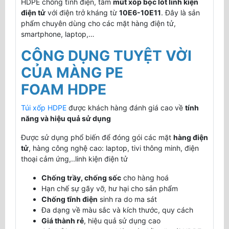
HDPE chống tĩnh điện, tấm
mút xốp bọc lót linh kiện
điện tử
với điện trở kháng từ
10E6-10E11
. Đây là sản
phẩm chuyên dùng cho các mặt hàng điện tử,
smartphone, laptop,…
CÔNG DỤNG TUYỆT VỜI
CỦA MÀNG PE
FOAM HDPE
Túi xốp HDPE
được khách hàng đánh giá cao về
tính
năng và hiệu quả sử dụng
Được sử dụng phổ biến để đóng gói các mặt
hàng điện
tử
, hàng công nghệ cao: laptop, tivi thông minh, điện
thoại cảm ứng,..linh kiện điện tử
Chống trầy, chống sốc
cho hàng hoá
Hạn chế sự gãy vỡ, hư hại cho sản phẩm
Chống tĩnh điện
sinh ra do ma sát
Đa dạng về màu sắc và kích thước, quy cách
Giá thành rẻ
, hiệu quả sử dụng cao