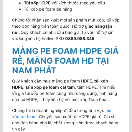
Túi xốp HDPE
với kích thước theo yêu cầu
Túi xốp pe foam đa năng
Chúng tôi nhận sản xuất mọi sản phẩm mút xốp, túi xốp
theo đơn hàng trên toàn quốc. Hỗ trợ
giao hàng tận
nơi.
Quý khách có nhu cầu báo giá, tư vấn hỗ trợ xin
vui lòng liên hệ hotline PKD
0889.988.345
MÀNG PE FOAM HDPE GIÁ
RẺ, MÀNG FOAM HD TẠI
NAM PHÁT
Quý khách cần mua màng pe foam HDPE,
túi xốp
HDPE
,
tấm xốp pe foam
cắt tấm
, tấm HDPE. Tìm hiểu
về giá túi xốp pe foam cũng như công dụng, tính năng
của túi HDPE,… hãy liên hệ với mút xốp Nam Phát.
Chúng tôi là doanh nghiệp đi đầu trong lĩnh vực
mút
xốp pe foam
. Chuyên sản xuất túi HDPE giá rẻ. Giá sỉ
cho đơn hàng nhỏ lẻ, chất lượng luôn được khách hàng
tin cậy