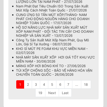
LƯỢNG LỚN TẠI NAM PHÁT - 27/07/2026
Nam Phát Đạt Tiêu Chuẩn ISO Trong Sản Xuất
Mút Xốp Cách Nhiệt Toàn Quốc - 21/07/2026
CUNG ỨNG 50 TẤN MÚT XỐP/THÁNG- NAM
PHÁT CHỦ ĐỘNG NGUỒN HÀNG CHO DOANH
NGHIỆP TOÀN QUỐC - 17/07/2026
HỒ SƠ NĂNG LỰC NHÀ MÁY SẢN XUẤT MÚT
XỐP NAM PHÁT - ĐỐI TÁC TIN CẬY CHO DOANH
NGHIỆP VÀ SẢN XUẤT - 13/07/2026
Công Ty Sản Xuất Mút Xốp Nam Phát, Quy Mô
Lớn, Giá Sỉ Tại Xưởng - 08/07/2026
KHO SỈ MÚT PE FOAM KHU VỰC MIỀN NAM -
02/07/2026
NHÀ MÁY SẢN XUẤT XỐP HƠI GIÁ TỐT KHU VỰC
MIỀN NAM - 30/06/2026
MÀNG XỐP HƠI BÓNG KHÍ TO - 27/06/2026
TÚI XỐP CHỐNG SỐC - BẢO VỆ HÀNG HÓA VẬN
CHUYỂN TOÀN QUỐC - 26/06/2026
1
2
3
4
5
6
7
...
18
19
Next
Last