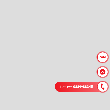
Zalo
Hotline:
0889988345