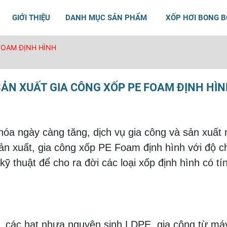
GIỚI THIỆU
DANH MỤC SẢN PHẨM
XỐP HƠI BONG 
FOAM ĐỊNH HÌNH
ẢN XUẤT GIA CÔNG XỐP PE FOAM ĐỊNH HÌ
óa ngày càng tăng, dịch vụ gia công và sản xuất 
n xuất, gia công xốp PE Foam định hình với độ c
ỹ thuật để cho ra đời các loại xốp định hình có tí
các hạt nhựa nguyên sinh LDPE, gia công từ máy 