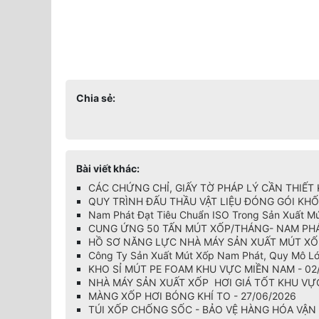
Chia sẻ:
Bài viết khác:
CÁC CHỨNG CHỈ, GIẤY TỜ PHÁP LÝ CẦN THIẾT 
QUY TRÌNH ĐẤU THẦU VẬT LIỆU ĐÓNG GÓI KHỐ
Nam Phát Đạt Tiêu Chuẩn ISO Trong Sản Xuất Mú
CUNG ỨNG 50 TẤN MÚT XỐP/THÁNG- NAM PHÁ
HỒ SƠ NĂNG LỰC NHÀ MÁY SẢN XUẤT MÚT XỐP 
Công Ty Sản Xuất Mút Xốp Nam Phát, Quy Mô Lớn
KHO SỈ MÚT PE FOAM KHU VỰC MIỀN NAM - 02
NHÀ MÁY SẢN XUẤT XỐP HƠI GIÁ TỐT KHU VỰC
MÀNG XỐP HƠI BÓNG KHÍ TO - 27/06/2026
TÚI XỐP CHỐNG SỐC - BẢO VỆ HÀNG HÓA VẬN