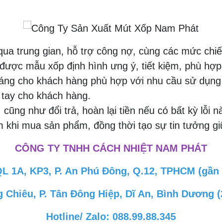
qua trung gian, hỗ trợ công nợ, cùng các mức chi
ược mẫu xốp định hình ưng ý, tiết kiệm, phù hợp
dáng cho khách hàng phù hợp với nhu cầu sử dụng
n tay cho khách hàng.
ũng như đổi trả, hoàn lại tiền nếu có bất kỳ lỗi 
m khi mua sản phẩm, đồng thời tạo sự tin tưởng g
CÔNG TY TNHH CÁCH NHIỆT NAM PHÁT
QL 1A, KP3, P. An Phú Đông, Q.12, TPHCM (gần
 Chiêu, P. Tân Đông Hiệp, Dĩ An, Bình Dương 
Hotline/ Zalo: 088.99.88.345