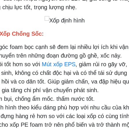
chịu lực tốt, trọng lượng nhẹ.
 Xốp Chống Sốc:
óc foam bọc cạnh sẽ đem lại nhiều lợi ích khi vậ
chuyển trên những đoạn đường gồ ghề, xốc nảy.
i tốt hơn so với
Mút xốp EPS
, giảm rủi ro gãy vỡ
inh, không có chất độc hại và có thể tái sử dụng 
ồi và co dãn tốt. Giúp giảm chấn, va đập hiệu qu
gia tăng chi phí vận chuyển phát sinh.
m bụi, chống ẩm mốc. thấm nước tốt.
nh hình theo kiểu dáng phù hợp với nhu cầu của k
 đựng hàng rẻ hơn so với các loại xốp có cùng tí
cho xốp PE foam trở nên phổ biến và trở thành một