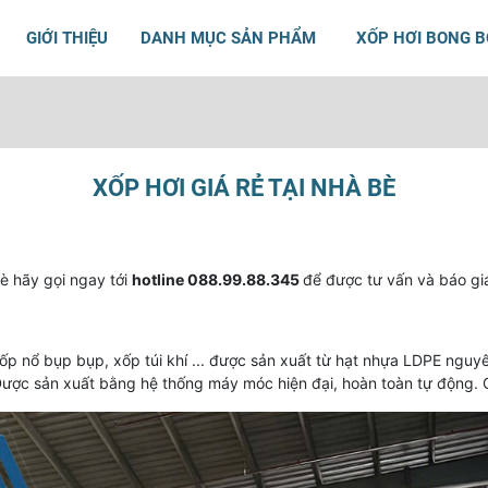
GIỚI THIỆU
DANH MỤC SẢN PHẨM
XỐP HƠI BONG 
XỐP HƠI GIÁ RẺ TẠI NHÀ BÈ
è hãy gọi ngay tới
hotline 088.99.88.345
để được tư vấn và báo gi
xốp nổ bụp bụp, xốp túi khí ... được sản xuất từ hạt nhựa LDPE nguy
Được sản xuất bằng hệ thống máy móc hiện đại, hoàn toàn tự động. G