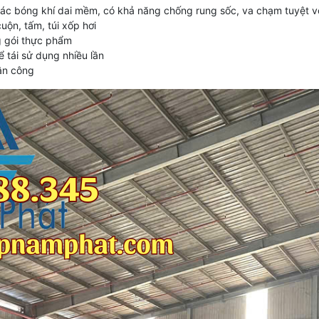
các bóng khí dai mềm, có khả năng chống rung sốc, va chạm tuyệt v
ộn, tấm, túi xốp hơi
g gói thực phẩm
ể tái sử dụng nhiều lần
hân công