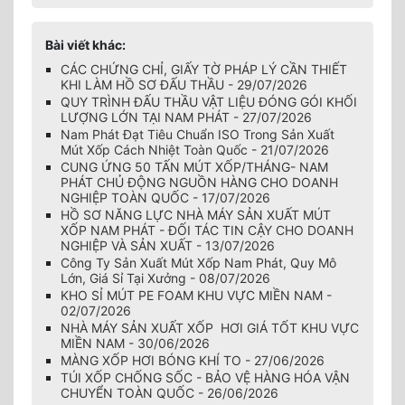
Bài viết khác:
CÁC CHỨNG CHỈ, GIẤY TỜ PHÁP LÝ CẦN THIẾT
KHI LÀM HỒ SƠ ĐẤU THẦU - 29/07/2026
QUY TRÌNH ĐẤU THẦU VẬT LIỆU ĐÓNG GÓI KHỐI
LƯỢNG LỚN TẠI NAM PHÁT - 27/07/2026
Nam Phát Đạt Tiêu Chuẩn ISO Trong Sản Xuất
Mút Xốp Cách Nhiệt Toàn Quốc - 21/07/2026
CUNG ỨNG 50 TẤN MÚT XỐP/THÁNG- NAM
PHÁT CHỦ ĐỘNG NGUỒN HÀNG CHO DOANH
NGHIỆP TOÀN QUỐC - 17/07/2026
HỒ SƠ NĂNG LỰC NHÀ MÁY SẢN XUẤT MÚT
XỐP NAM PHÁT - ĐỐI TÁC TIN CẬY CHO DOANH
NGHIỆP VÀ SẢN XUẤT - 13/07/2026
Công Ty Sản Xuất Mút Xốp Nam Phát, Quy Mô
Lớn, Giá Sỉ Tại Xưởng - 08/07/2026
KHO SỈ MÚT PE FOAM KHU VỰC MIỀN NAM -
02/07/2026
NHÀ MÁY SẢN XUẤT XỐP HƠI GIÁ TỐT KHU VỰC
MIỀN NAM - 30/06/2026
MÀNG XỐP HƠI BÓNG KHÍ TO - 27/06/2026
TÚI XỐP CHỐNG SỐC - BẢO VỆ HÀNG HÓA VẬN
CHUYỂN TOÀN QUỐC - 26/06/2026