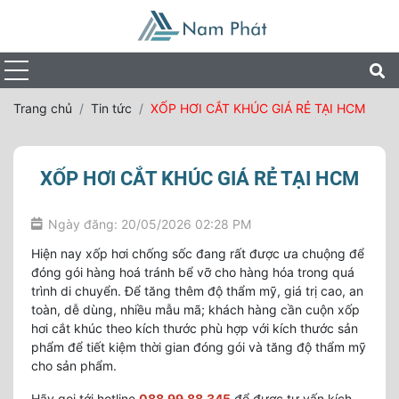
Trang chủ
Tin tức
XỐP HƠI CẮT KHÚC GIÁ RẺ TẠI HCM
XỐP HƠI CẮT KHÚC GIÁ RẺ TẠI HCM
Ngày đăng: 20/05/2026 02:28 PM
Hiện nay xốp hơi chống sốc đang rất được ưa chuộng để
đóng gói hàng hoá tránh bể vỡ cho hàng hóa trong quá
trình di chuyển. Để tăng thêm độ thẩm mỹ, giá trị cao, an
toàn, dễ dùng, nhiều mẫu mã; khách hàng cần cuộn xốp
hơi cắt khúc theo kích thước phù hợp với kích thước sản
phẩm để tiết kiệm thời gian đóng gói và tăng độ thẩm mỹ
cho sản phẩm.
Hãy gọi tới hotline
088.99.88.345
để được tư vấn kích