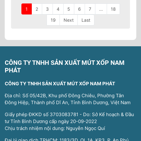
1
2
3
4
5
6
7
...
18
19
Next
Last
CÔNG TY TNHH SẢN XUẤT MÚT XỐP NAM
PHÁT
CÔNG TY TNHH SẢN XUẤT MÚT XỐP NAM PHÁT
Địa chỉ: Số 05/42B, Khu phố Đông Chiêu, Phường Tân
Đông Hiệp, Thành phố Dĩ An, Tỉnh Bình Dương, Việt Nam
Giấy phép ĐKKD số 3703083781 - Do: Sở Kế hoạch & Đầu
tư Tỉnh Bình Dương cấp ngày 20-09-2022
Chịu trách nhiệm nội dung: Nguyễn Ngọc Quí
Đại lý giao dịch TPHCM: 1183/3D, QL 1A, KP3, P. An Phú