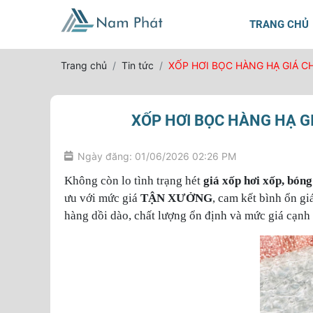
TRANG CHỦ
Trang chủ
Tin tức
XỐP HƠI BỌC HÀNG HẠ GIÁ CH
XỐP HƠI BỌC HÀNG HẠ G
Ngày đăng: 01/06/2026 02:26 PM
Không còn lo tình trạng hét
giá xốp hơi xốp, bóng
ưu với mức giá
TẬN XƯỞNG
, cam kết bình ổn g
hàng dồi dào, chất lượng ổn định và mức giá cạnh