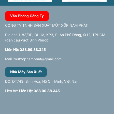
Văn Phòng Công Ty
CÔNG TY TNHH SẢN XUẤT MÚT XỐP NAM PHÁT
Địa chỉ: 1183/3D, QL 1A, KP3, P. An Phú Đông, Q.12, TPHCM
(gần cầu vượt Bình Phước)
Liên Hệ: 088.99.88.345
Mail :mutxopnamphat@gmail.com
Nhà Máy Sản Xuất
DC: ĐT743, Bình Hòa, Hồ Chí Minh, Việt Nam
Liên hệ:
Liên Hệ: 088.99.88.345