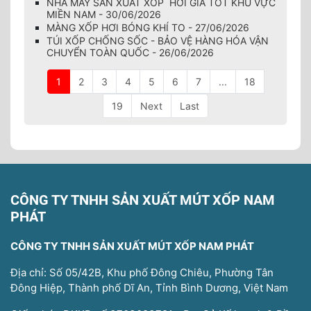
NHÀ MÁY SẢN XUẤT XỐP HƠI GIÁ TỐT KHU VỰC
MIỀN NAM - 30/06/2026
MÀNG XỐP HƠI BÓNG KHÍ TO - 27/06/2026
TÚI XỐP CHỐNG SỐC - BẢO VỆ HÀNG HÓA VẬN
CHUYỂN TOÀN QUỐC - 26/06/2026
1
2
3
4
5
6
7
...
18
19
Next
Last
CÔNG TY TNHH SẢN XUẤT MÚT XỐP NAM
PHÁT
CÔNG TY TNHH SẢN XUẤT MÚT XỐP NAM PHÁT
Địa chỉ: Số 05/42B, Khu phố Đông Chiêu, Phường Tân
Đông Hiệp, Thành phố Dĩ An, Tỉnh Bình Dương, Việt Nam