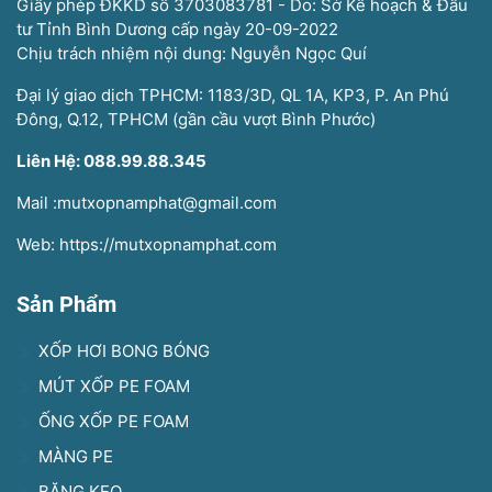
Giấy phép ĐKKD số 3703083781 - Do: Sở Kế hoạch & Đầu
tư Tỉnh Bình Dương cấp ngày 20-09-2022
Chịu trách nhiệm nội dung: Nguyễn Ngọc Quí
Đại lý giao dịch TPHCM: 1183/3D, QL 1A, KP3, P. An Phú
Đông, Q.12, TPHCM (gần cầu vượt Bình Phước)
Liên Hệ: 088.99.88.345
Mail :mutxopnamphat@gmail.com
Web: https://mutxopnamphat.com
Sản Phẩm
XỐP HƠI BONG BÓNG
MÚT XỐP PE FOAM
ỐNG XỐP PE FOAM
MÀNG PE
BĂNG KEO