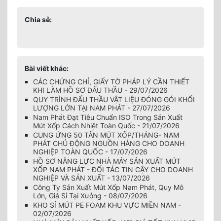
Chia sẻ:
Bài viết khác:
CÁC CHỨNG CHỈ, GIẤY TỜ PHÁP LÝ CẦN THIẾT
KHI LÀM HỒ SƠ ĐẤU THẦU - 29/07/2026
QUY TRÌNH ĐẤU THẦU VẬT LIỆU ĐÓNG GÓI KHỐI
LƯỢNG LỚN TẠI NAM PHÁT - 27/07/2026
Nam Phát Đạt Tiêu Chuẩn ISO Trong Sản Xuất
Mút Xốp Cách Nhiệt Toàn Quốc - 21/07/2026
CUNG ỨNG 50 TẤN MÚT XỐP/THÁNG- NAM
PHÁT CHỦ ĐỘNG NGUỒN HÀNG CHO DOANH
NGHIỆP TOÀN QUỐC - 17/07/2026
HỒ SƠ NĂNG LỰC NHÀ MÁY SẢN XUẤT MÚT
XỐP NAM PHÁT - ĐỐI TÁC TIN CẬY CHO DOANH
NGHIỆP VÀ SẢN XUẤT - 13/07/2026
Công Ty Sản Xuất Mút Xốp Nam Phát, Quy Mô
Lớn, Giá Sỉ Tại Xưởng - 08/07/2026
KHO SỈ MÚT PE FOAM KHU VỰC MIỀN NAM -
02/07/2026