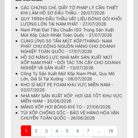
CÁC CHỨNG CHỈ, GIẤY TỜ PHÁP LÝ CẦN THIẾT
KHI LÀM HỒ SƠ ĐẤU THẦU - 29/07/2026
QUY TRÌNH ĐẤU THẦU VẬT LIỆU ĐÓNG GÓI KHỐI
LƯỢNG LỚN TẠI NAM PHÁT - 27/07/2026
Nam Phát Đạt Tiêu Chuẩn ISO Trong Sản Xuất
Mút Xốp Cách Nhiệt Toàn Quốc - 21/07/2026
CUNG ỨNG 50 TẤN MÚT XỐP/THÁNG- NAM
PHÁT CHỦ ĐỘNG NGUỒN HÀNG CHO DOANH
NGHIỆP TOÀN QUỐC - 17/07/2026
HỒ SƠ NĂNG LỰC NHÀ MÁY SẢN XUẤT MÚT
XỐP NAM PHÁT - ĐỐI TÁC TIN CẬY CHO DOANH
NGHIỆP VÀ SẢN XUẤT - 13/07/2026
Công Ty Sản Xuất Mút Xốp Nam Phát, Quy Mô
Lớn, Giá Sỉ Tại Xưởng - 08/07/2026
KHO SỈ MÚT PE FOAM KHU VỰC MIỀN NAM -
02/07/2026
NHÀ MÁY SẢN XUẤT XỐP HƠI GIÁ TỐT KHU VỰC
MIỀN NAM - 30/06/2026
MÀNG XỐP HƠI BÓNG KHÍ TO - 27/06/2026
TÚI XỐP CHỐNG SỐC - BẢO VỆ HÀNG HÓA VẬN
CHUYỂN TOÀN QUỐC - 26/06/2026
1
2
3
4
5
6
7
...
18