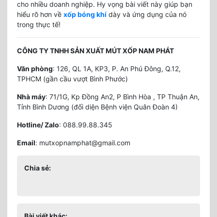
cho nhiều doanh nghiệp. Hy vọng bài viết này giúp bạn
hiểu rõ hơn về
xốp bóng khí
dày và ứng dụng của nó
trong thực tế!
CÔNG TY TNHH SẢN XUẤT MÚT XỐP NAM PHÁT
Văn phòng
: 126, QL 1A, KP3, P. An Phú Đông, Q.12,
TPHCM (gần cầu vượt Bình Phước)
Nhà máy
: 71/1G, Kp Đồng An2, P Bình Hòa , TP Thuận An,
Tỉnh Bình Dương (đối diện Bệnh viện Quân Đoàn 4)
Hotline/ Zalo
: 088.99.88.345
Email
: mutxopnamphat@gmail.com
Chia sẻ:
Bài viết khác: