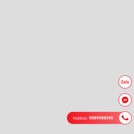
Zalo
Hotline:
0889988345