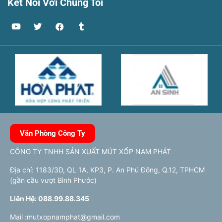
Kết Nối Với Chúng Tôi
Văn Phòng Công Ty
CÔNG TY TNHH SẢN XUẤT MÚT XỐP NAM PHÁT
Địa chỉ: 1183/3D, QL 1A, KP3, P. An Phú Đông, Q.12, TPHCM
(gần cầu vượt Bình Phước)
Liên Hệ: 088.99.88.345
Mail :mutxopnamphat@gmail.com