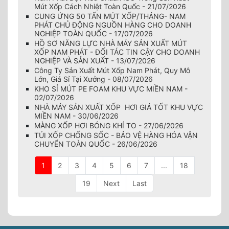
Mút Xốp Cách Nhiệt Toàn Quốc - 21/07/2026
CUNG ỨNG 50 TẤN MÚT XỐP/THÁNG- NAM
PHÁT CHỦ ĐỘNG NGUỒN HÀNG CHO DOANH
NGHIỆP TOÀN QUỐC - 17/07/2026
HỒ SƠ NĂNG LỰC NHÀ MÁY SẢN XUẤT MÚT
XỐP NAM PHÁT - ĐỐI TÁC TIN CẬY CHO DOANH
NGHIỆP VÀ SẢN XUẤT - 13/07/2026
Công Ty Sản Xuất Mút Xốp Nam Phát, Quy Mô
Lớn, Giá Sỉ Tại Xưởng - 08/07/2026
KHO SỈ MÚT PE FOAM KHU VỰC MIỀN NAM -
02/07/2026
NHÀ MÁY SẢN XUẤT XỐP HƠI GIÁ TỐT KHU VỰC
MIỀN NAM - 30/06/2026
MÀNG XỐP HƠI BÓNG KHÍ TO - 27/06/2026
TÚI XỐP CHỐNG SỐC - BẢO VỆ HÀNG HÓA VẬN
CHUYỂN TOÀN QUỐC - 26/06/2026
1
2
3
4
5
6
7
...
18
19
Next
Last