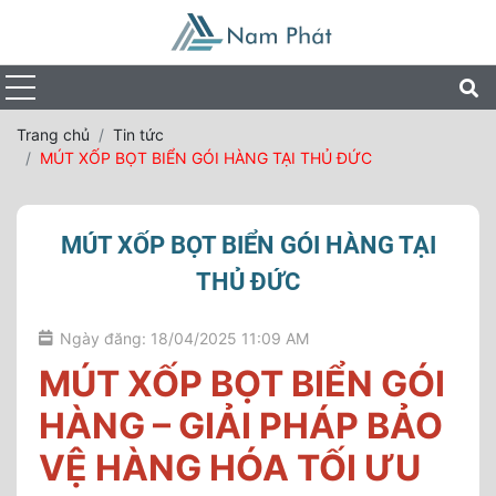
Trang chủ
Tin tức
MÚT XỐP BỌT BIỂN GÓI HÀNG TẠI THỦ ĐỨC
MÚT XỐP BỌT BIỂN GÓI HÀNG TẠI
THỦ ĐỨC
Ngày đăng: 18/04/2025 11:09 AM
MÚT XỐP BỌT BIỂN GÓI
HÀNG – GIẢI PHÁP BẢO
VỆ HÀNG HÓA TỐI ƯU