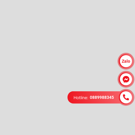
Zalo
Hotline:
0889988345