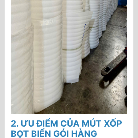
2. ƯU ĐIỂM CỦA MÚT XỐP
BỌT BIỂN GÓI HÀNG