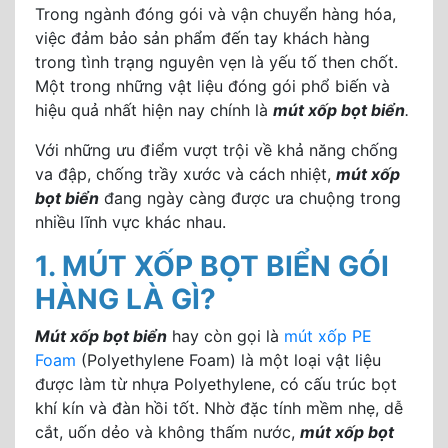
Trong ngành đóng gói và vận chuyển hàng hóa,
việc đảm bảo sản phẩm đến tay khách hàng
trong tình trạng nguyên vẹn là yếu tố then chốt.
Một trong những vật liệu đóng gói phổ biến và
hiệu quả nhất hiện nay chính là
mút xốp bọt biển
.
Với những ưu điểm vượt trội về khả năng chống
va đập, chống trầy xước và cách nhiệt,
mút xốp
bọt biển
đang ngày càng được ưa chuộng trong
nhiều lĩnh vực khác nhau.
1. MÚT XỐP BỌT BIỂN GÓI
HÀNG LÀ GÌ?
Mút xốp bọt biển
hay còn gọi là
mút xốp PE
Foam
(Polyethylene Foam) là một loại vật liệu
được làm từ nhựa Polyethylene, có cấu trúc bọt
khí kín và đàn hồi tốt. Nhờ đặc tính mềm nhẹ, dễ
cắt, uốn dẻo và không thấm nước,
mút xốp bọt