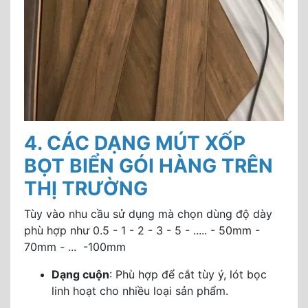
4. CÁC DẠNG MÚT XỐP
BỌT BIỂN GÓI HÀNG TRÊN
THỊ TRƯỜNG
Tùy vào nhu cầu sử dụng mà chọn dùng độ dày
phù hợp như 0.5 - 1 - 2 - 3 - 5 - ..... - 50mm -
70mm - ... -100mm
Dạng cuộn
: Phù hợp để cắt tùy ý, lót bọc
linh hoạt cho nhiều loại sản phẩm.