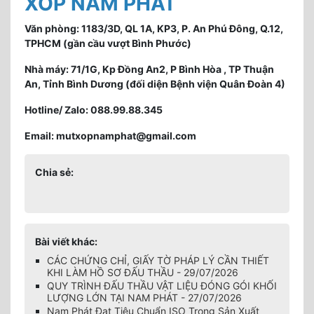
XỐP NAM PHÁT
Văn phòng: 1183/3D, QL 1A, KP3, P. An Phú Đông, Q.12,
TPHCM (gần cầu vượt Bình Phước)
Nhà máy: 71/1G, Kp Đồng An2, P Bình Hòa , TP Thuận
An, Tỉnh Bình Dương (đối diện Bệnh viện Quân Đoàn 4)
Hotline/ Zalo: 088.99.88.345
Email: mutxopnamphat@gmail.com
Chia sẻ:
Bài viết khác:
CÁC CHỨNG CHỈ, GIẤY TỜ PHÁP LÝ CẦN THIẾT
KHI LÀM HỒ SƠ ĐẤU THẦU - 29/07/2026
QUY TRÌNH ĐẤU THẦU VẬT LIỆU ĐÓNG GÓI KHỐI
LƯỢNG LỚN TẠI NAM PHÁT - 27/07/2026
Nam Phát Đạt Tiêu Chuẩn ISO Trong Sản Xuất