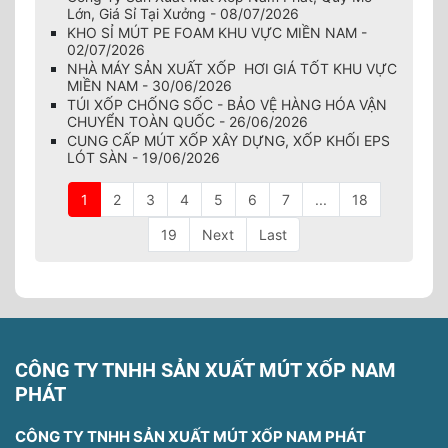
Lớn, Giá Sỉ Tại Xưởng - 08/07/2026
KHO SỈ MÚT PE FOAM KHU VỰC MIỀN NAM -
02/07/2026
NHÀ MÁY SẢN XUẤT XỐP HƠI GIÁ TỐT KHU VỰC
MIỀN NAM - 30/06/2026
TÚI XỐP CHỐNG SỐC - BẢO VỆ HÀNG HÓA VẬN
CHUYỂN TOÀN QUỐC - 26/06/2026
CUNG CẤP MÚT XỐP XÂY DỰNG, XỐP KHỐI EPS
LÓT SÀN - 19/06/2026
1
2
3
4
5
6
7
...
18
19
Next
Last
CÔNG TY TNHH SẢN XUẤT MÚT XỐP NAM
PHÁT
CÔNG TY TNHH SẢN XUẤT MÚT XỐP NAM PHÁT