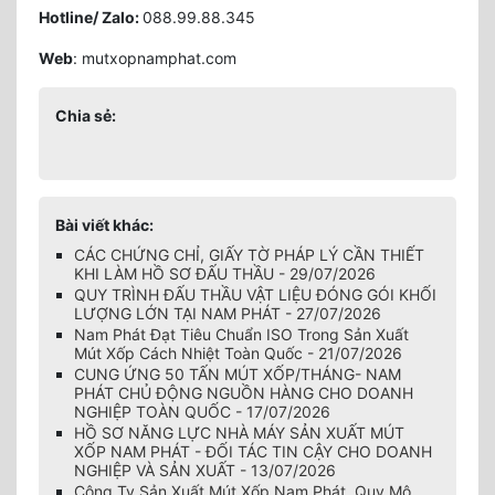
Hotline/ Zalo:
088.99.88.345
Web
: mutxopnamphat.com
Chia sẻ:
Bài viết khác:
CÁC CHỨNG CHỈ, GIẤY TỜ PHÁP LÝ CẦN THIẾT
KHI LÀM HỒ SƠ ĐẤU THẦU - 29/07/2026
QUY TRÌNH ĐẤU THẦU VẬT LIỆU ĐÓNG GÓI KHỐI
LƯỢNG LỚN TẠI NAM PHÁT - 27/07/2026
Nam Phát Đạt Tiêu Chuẩn ISO Trong Sản Xuất
Mút Xốp Cách Nhiệt Toàn Quốc - 21/07/2026
CUNG ỨNG 50 TẤN MÚT XỐP/THÁNG- NAM
PHÁT CHỦ ĐỘNG NGUỒN HÀNG CHO DOANH
NGHIỆP TOÀN QUỐC - 17/07/2026
HỒ SƠ NĂNG LỰC NHÀ MÁY SẢN XUẤT MÚT
XỐP NAM PHÁT - ĐỐI TÁC TIN CẬY CHO DOANH
NGHIỆP VÀ SẢN XUẤT - 13/07/2026
Công Ty Sản Xuất Mút Xốp Nam Phát, Quy Mô