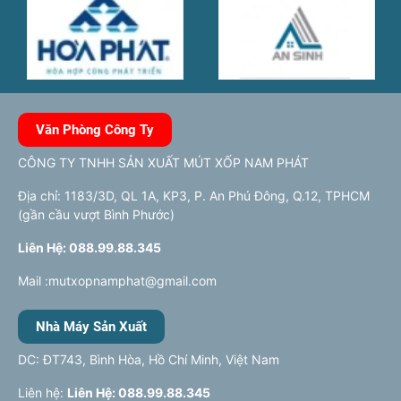
Văn Phòng Công Ty
CÔNG TY TNHH SẢN XUẤT MÚT XỐP NAM PHÁT
Địa chỉ: 1183/3D, QL 1A, KP3, P. An Phú Đông, Q.12, TPHCM
(gần cầu vượt Bình Phước)
Liên Hệ: 088.99.88.345
Mail :mutxopnamphat@gmail.com
Nhà Máy Sản Xuất
DC: ĐT743, Bình Hòa, Hồ Chí Minh, Việt Nam
Liên hệ:
Liên Hệ: 088.99.88.345