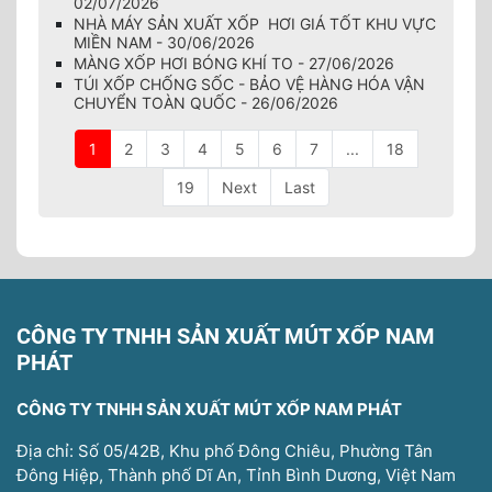
02/07/2026
NHÀ MÁY SẢN XUẤT XỐP HƠI GIÁ TỐT KHU VỰC
MIỀN NAM - 30/06/2026
MÀNG XỐP HƠI BÓNG KHÍ TO - 27/06/2026
TÚI XỐP CHỐNG SỐC - BẢO VỆ HÀNG HÓA VẬN
CHUYỂN TOÀN QUỐC - 26/06/2026
1
2
3
4
5
6
7
...
18
19
Next
Last
CÔNG TY TNHH SẢN XUẤT MÚT XỐP NAM
PHÁT
CÔNG TY TNHH SẢN XUẤT MÚT XỐP NAM PHÁT
Địa chỉ: Số 05/42B, Khu phố Đông Chiêu, Phường Tân
Đông Hiệp, Thành phố Dĩ An, Tỉnh Bình Dương, Việt Nam