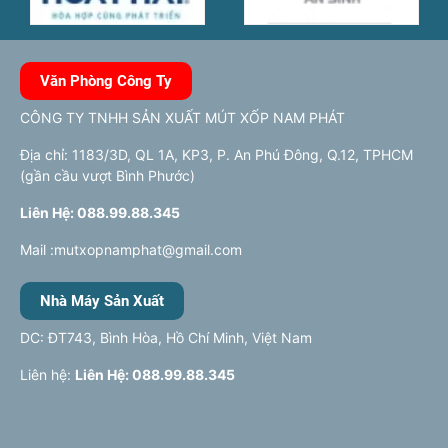
Văn Phòng Công Ty
CÔNG TY TNHH SẢN XUẤT MÚT XỐP NAM PHÁT
Địa chỉ: 1183/3D, QL 1A, KP3, P. An Phú Đông, Q.12, TPHCM
(gần cầu vượt Bình Phước)
Liên Hệ: 088.99.88.345
Mail :mutxopnamphat@gmail.com
Nhà Máy Sản Xuất
DC: ĐT743, Bình Hòa, Hồ Chí Minh, Việt Nam
Liên hệ:
Liên Hệ: 088.99.88.345