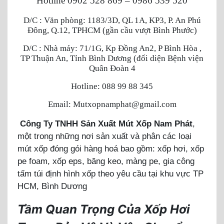
Hotline 0902 528 869 – 0986 539 520
D/C : Văn phòng: 1183/3D, QL 1A, KP3, P. An Phú
Đông, Q.12, TPHCM (gần cầu vượt Bình Phước)
D/C : Nhà máy: 71/1G, Kp Đồng An2, P Bình Hòa ,
TP Thuận An, Tỉnh Bình Dương (đối diện Bệnh viện
Quân Đoàn 4
Hotline: 088 99 88 345
Email: Mutxopnamphat@gmail.com
Công Ty TNHH Sản Xuất Mút Xốp Nam Phát
,
một trong những nơi sản xuất và phân các loại
mút xốp đóng gói hàng hoá bao gồm: xốp hơi, xốp
pe foam, xốp eps, băng keo, màng pe, gia công
tấm túi định hình xốp theo yêu cầu tại khu vực TP
HCM, Bình Dương
Tầm Quan Trọng Của Xốp Hơi