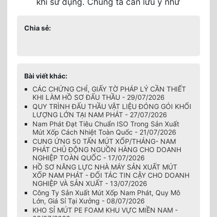
khi sử dụng. Chúng ta cần lưu ý nhữ
Chia sẻ:
Bài viết khác:
CÁC CHỨNG CHỈ, GIẤY TỜ PHÁP LÝ CẦN THIẾT
KHI LÀM HỒ SƠ ĐẤU THẦU - 29/07/2026
QUY TRÌNH ĐẤU THẦU VẬT LIỆU ĐÓNG GÓI KHỐI
LƯỢNG LỚN TẠI NAM PHÁT - 27/07/2026
Nam Phát Đạt Tiêu Chuẩn ISO Trong Sản Xuất
Mút Xốp Cách Nhiệt Toàn Quốc - 21/07/2026
CUNG ỨNG 50 TẤN MÚT XỐP/THÁNG- NAM
PHÁT CHỦ ĐỘNG NGUỒN HÀNG CHO DOANH
NGHIỆP TOÀN QUỐC - 17/07/2026
HỒ SƠ NĂNG LỰC NHÀ MÁY SẢN XUẤT MÚT
XỐP NAM PHÁT - ĐỐI TÁC TIN CẬY CHO DOANH
NGHIỆP VÀ SẢN XUẤT - 13/07/2026
Công Ty Sản Xuất Mút Xốp Nam Phát, Quy Mô
Lớn, Giá Sỉ Tại Xưởng - 08/07/2026
KHO SỈ MÚT PE FOAM KHU VỰC MIỀN NAM -