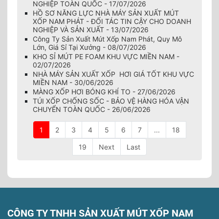
NGHIỆP TOÀN QUỐC - 17/07/2026
HỒ SƠ NĂNG LỰC NHÀ MÁY SẢN XUẤT MÚT
XỐP NAM PHÁT - ĐỐI TÁC TIN CẬY CHO DOANH
NGHIỆP VÀ SẢN XUẤT - 13/07/2026
Công Ty Sản Xuất Mút Xốp Nam Phát, Quy Mô
Lớn, Giá Sỉ Tại Xưởng - 08/07/2026
KHO SỈ MÚT PE FOAM KHU VỰC MIỀN NAM -
02/07/2026
NHÀ MÁY SẢN XUẤT XỐP HƠI GIÁ TỐT KHU VỰC
MIỀN NAM - 30/06/2026
MÀNG XỐP HƠI BÓNG KHÍ TO - 27/06/2026
TÚI XỐP CHỐNG SỐC - BẢO VỆ HÀNG HÓA VẬN
CHUYỂN TOÀN QUỐC - 26/06/2026
1
2
3
4
5
6
7
...
18
19
Next
Last
CÔNG TY TNHH SẢN XUẤT MÚT XỐP NAM