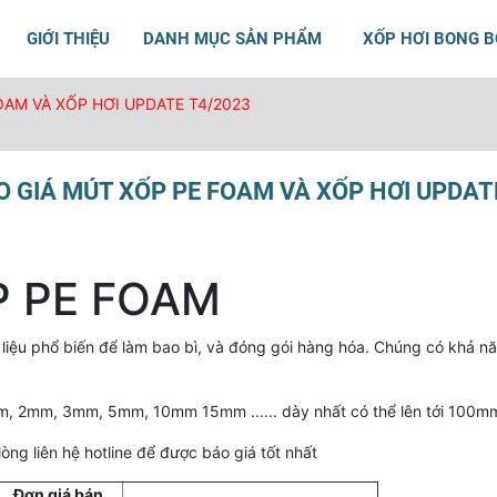
GIỚI THIỆU
DANH MỤC SẢN PHẨM
XỐP HƠI BONG 
OAM VÀ XỐP HƠI UPDATE T4/2023
 GIÁ MÚT XỐP PE FOAM VÀ XỐP HƠI UPDAT
P PE FOAM
t liệu phổ biến để làm bao bì, và đóng gói hàng hóa. Chúng có khả n
, 2mm, 3mm, 5mm, 10mm 15mm ...... dày nhất có thể lên tới 100m
lòng liên hệ hotline để được báo giá tốt nhất
Đơn giá bán