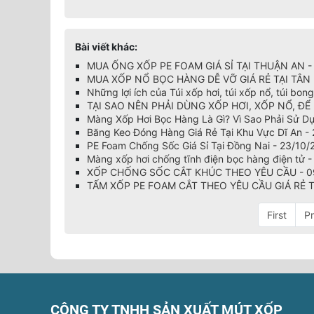
Bài viết khác:
MUA ỐNG XỐP PE FOAM GIÁ SỈ TẠI THUẬN AN - 
MUA XỐP NỔ BỌC HÀNG DỄ VỠ GIÁ RẺ TẠI TÂN 
Những lợi ích của Túi xốp hơi, túi xốp nổ, túi bo
TẠI SAO NÊN PHẢI DÙNG XỐP HƠI, XỐP NỔ, ĐỂ
Màng Xốp Hơi Bọc Hàng Là Gì? Vì Sao Phải Sử D
Băng Keo Đóng Hàng Giá Rẻ Tại Khu Vực Dĩ An -
PE Foam Chống Sốc Giá Sỉ Tại Đồng Nai - 23/10/
Màng xốp hơi chống tĩnh điện bọc hàng điện tử 
XỐP CHỐNG SỐC CẮT KHÚC THEO YÊU CẦU - 0
TẤM XỐP PE FOAM CẮT THEO YÊU CẦU GIÁ RẺ T
First
P
CÔNG TY TNHH SẢN XUẤT MÚT XỐP