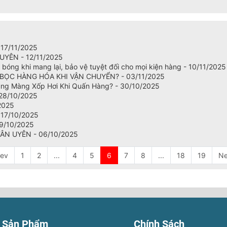
17/11/2025
UYÊN - 12/11/2025
ng bóng khi mang lại, bảo vệ tuyệt đối cho mọi kiện hàng - 10/11/2025
 BỌC HÀNG HÓA KHI VẬN CHUYỂN? - 03/11/2025
ụng Màng Xốp Hơi Khi Quấn Hàng? - 30/10/2025
 28/10/2025
2025
- 17/10/2025
9/10/2025
ÂN UYÊN - 06/10/2025
rev
1
2
...
4
5
6
7
8
...
18
19
Ne
Sản Phẩm
Chính Sách