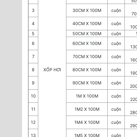
50
3
30CM X 100M
cuộn
70
4
40CM X 100M
cuộn
10
5
50CM X 100M
cuộn
120
6
60CM X 100M
cuộn
13
7
70CM X 100M
cuộn
16
8
XỐP HƠI
80CM X 100M
cuộn
19
9
90CM X 100M
cuộn
20
10
1M X 100M
cuộn
22
11
1M2 X 100M
cuộn
28
12
1M4 X 100M
cuộn
29
13
1M5 X 100M
cuộn