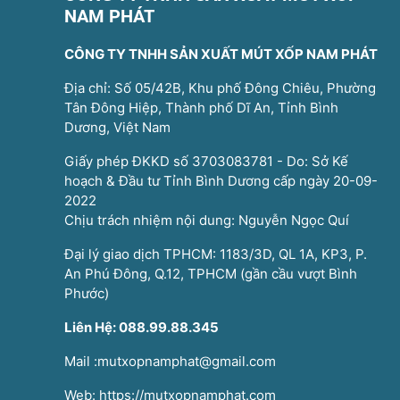
NAM PHÁT
CÔNG TY TNHH SẢN XUẤT MÚT XỐP NAM PHÁT
Địa chỉ: Số 05/42B, Khu phố Đông Chiêu, Phường
Tân Đông Hiệp, Thành phố Dĩ An, Tỉnh Bình
Dương, Việt Nam
Giấy phép ĐKKD số 3703083781 - Do: Sở Kế
hoạch & Đầu tư Tỉnh Bình Dương cấp ngày 20-09-
2022
Chịu trách nhiệm nội dung: Nguyễn Ngọc Quí
Đại lý giao dịch TPHCM: 1183/3D, QL 1A, KP3, P.
An Phú Đông, Q.12, TPHCM (gần cầu vượt Bình
Phước)
Liên Hệ: 088.99.88.345
Mail :mutxopnamphat@gmail.com
Web: https://mutxopnamphat.com