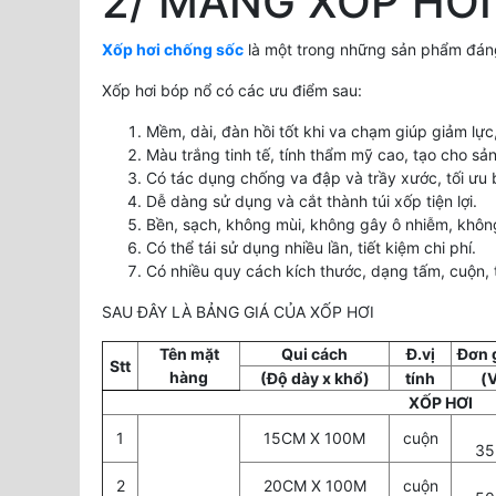
2/ MÀNG XỐP HƠI
Xốp hơi chống sốc
là một trong những sản phẩm đáng
Xốp hơi bóp nổ có các ưu điểm sau:
Mềm, dài, đàn hồi tốt khi va chạm giúp giảm lự
Màu trắng tinh tế, tính thẩm mỹ cao, tạo cho s
Có tác dụng chống va đập và trầy xước, tối ưu
Dễ dàng sử dụng và cắt thành túi xốp tiện lợi.
Bền, sạch, không mùi, không gây ô nhiễm, không
Có thể tái sử dụng nhiều lần, tiết kiệm chi phí.
Có nhiều quy cách kích thước, dạng tấm, cuộn, 
SAU ĐÂY LÀ BẢNG GIÁ CỦA XỐP HƠI
Tên mặt
Qui cách
Đ.vị
Đơn 
Stt
hàng
(Độ dày x khổ)
tính
(
XỐP HƠI
1
15CM X 100M
cuộn
35
2
20CM X 100M
cuộn