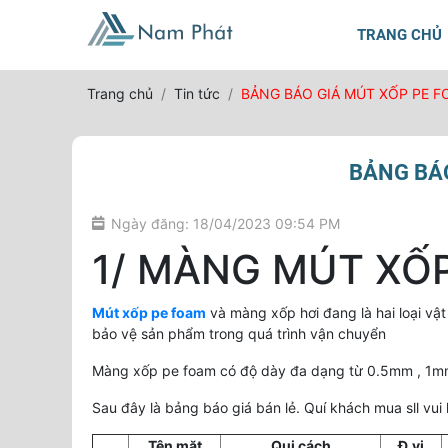
TRANG CHỦ
Trang chủ
Tin tức
BẢNG BÁO GIÁ MÚT XỐP PE F
BẢNG BÁO
Ngày đăng: 18/04/2023 09:54 PM
1/ MÀNG MÚT XỐ
Mút xốp pe foam
và màng xốp hơi đang là hai loại vậ
bảo vệ sản phẩm trong quá trình vận chuyển
Màng xốp pe foam có độ dày đa dạng từ 0.5mm , 1mm
Sau đây là bảng báo giá bán lẻ. Quí khách mua sll vui 
Tên mặt
Qui cách
Đ.vị