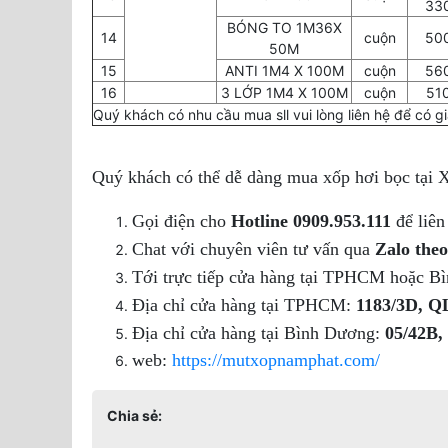
33
BÓNG TO 1M36X
14
cuộn
50
50M
15
ANTI 1M4 X 100M
cuộn
56
16
3 LỚP 1M4 X 100M
cuộn
51
Quý khách có nhu cầu mua sll vui lòng liên hệ để có gi
Quý khách có thể dễ dàng mua xốp hơi bọc tại 
Gọi điện cho
Hotline 0909.953.111
để liên
Chat với chuyên viên tư vấn qua
Zalo theo
Tới trực tiếp cửa hàng tại TPHCM hoặc Bì
Địa chỉ cửa hàng tại TPHCM:
1183/3D, Q
Địa chỉ cửa hàng tại Bình Dương:
05/42B,
web:
https://mutxopnamphat.com/
Chia sẻ: