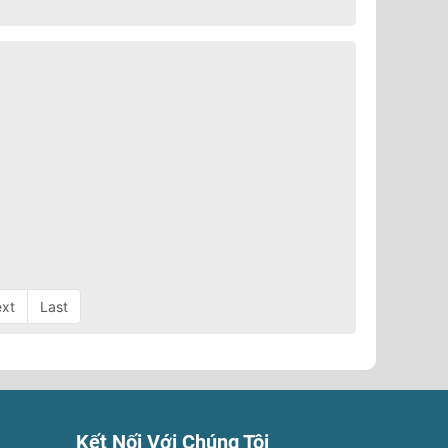
xt
Last
Kết Nối Với Chúng Tôi