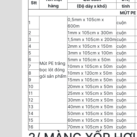
Stt
hàng
(Độ dày x khổ)
tính
MÚT PE
0,5mm x 105cm x
1
cuộn
600m
2
1mm x 105cm x 300m
cuộn
3
1,5mm x 105cm x 200m
cuộn
4
2mm x 105cm x 150m
cuộn
5
3mm x 105cm x 100m
cuộn
6
5mm x 105cm x 50m
cuộn
Mút PE trắng
7
10mm x 105cm x 50m
cuộn
bọc lót đóng
8
10mm x 120cm x 50m
cuộn
gói sản phẩm
9
15mm x 105cm x 50m
cuộn
10
20mm x 105cm x 50m
cuộn
11
25mm x 105cm x 50m
cuộn
12
30mm x 105cm x 50m
cuộn
13
40mm x 105cm x 50m
cuộn
14
50mm x 105cm x 50m
cuộn
15
60mm x 105cm x 50m
cuộn
16
70mm x 105cm x 50m
cuộn