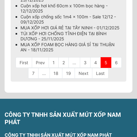
Cuộn xốp hơi khổ 60cm x 100m bọc hàng -
12/12/2025
Cuộn xốp chống sốc 1m4 x 100m - Sale 12/12 -
09/12/2025
MUA XỐP HƠI GIÁ RẺ TẠI TÂY NINH - 01/12/2025
TÚI XỐP HƠI CHỐNG TĨNH ĐIỆN TẠI BÌNH
DƯƠNG - 25/11/2025
MUA XỐP FOAM BỌC HÀNG GIÁ SỈ TẠI THUẬN
AN - 18/11/2025
First
Prev
1
2
...
3
4
5
6
7
...
18
19
Next
Last
CÔNG TY TNHH SẢN XUẤT MÚT XỐP NAM
PHÁT
CÔNG TY TNHH SẢN XUẤT MÚT XỐP NAM PHÁT