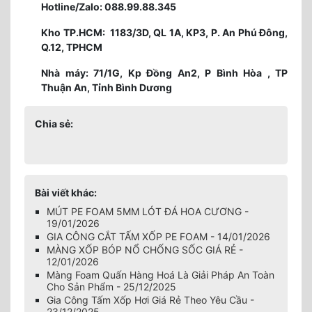
Hotline/Zalo: 088.99.88.345
Kho TP.HCM: 1183/3D, QL 1A, KP3, P. An Phú Đông,
Q.12, TPHCM
Nhà máy: 71/1G, Kp Đồng An2, P Bình Hòa , TP
Thuận An, Tỉnh Bình Dương
Chia sẻ:
Bài viết khác:
MÚT PE FOAM 5MM LÓT ĐÁ HOA CƯƠNG -
19/01/2026
GIA CÔNG CẮT TẤM XỐP PE FOAM - 14/01/2026
MÀNG XỐP BÓP NỔ CHỐNG SỐC GIÁ RẺ -
12/01/2026
Màng Foam Quấn Hàng Hoá Là Giải Pháp An Toàn
Cho Sản Phẩm - 25/12/2025
Gia Công Tấm Xốp Hơi Giá Rẻ Theo Yêu Cầu -
23/12/2025