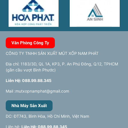
Văn Phòng Công Ty
CÔNG TY TNHH SẢN XUẤT MÚT XỐP NAM PHÁT
Địa chỉ: 1183/3D, QL 1A, KP3, P. An Phú Đông, Q.12, TPHCM
(gần cầu vượt Bình Phước)
Liên Hệ: 088.99.88.345
Mail :mutxopnamphat@gmail.com
Nhà Máy Sản Xuất
DC: ĐT743, Bình Hòa, Hồ Chí Minh, Việt Nam
Liên hệ:
Liên Hệ: 088.99.88.345