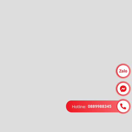
Zalo
Hotline:
0889988345