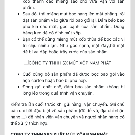
xốp thành các miếng sao cho vừa vặn với sản
phẩm.
Sau đó, trải miếng mút bọc hàng lên mặt phẳng. rồi
đặt sản phẩm vào giữa rồi bao gói lại. Đảm bảo bao
phủ kín các mặt, góc cạnh của sản phẩm. Dùng
băng keo để cố định mút xốp.
Bạn có thể dùng miếng mút xốp thừa để bọc các vị
trí chịu nhiều lực. Như góc cạnh, mặt đáy,bề mặt
dễ bị va đập hoặc trầy xước của sản phẩm.
Cuối cùng bỏ sản phẩm đã được bọc bao gói vào
hộp carton hoặc bao bì phù hợp.
Đóng gói chặt chẽ, đảm bảo sản phẩm không bị
lỏng lẻo trong quá trình vận chuyển.
Kiểm tra lần cuối trước khi gửi hàng, vận chuyển. Ghi chú
các chi tiết đặc biệt về sản phẩm (đồ dễ vỡ, địa chỉ nhận
hàng,…) để nhân viên vận chuyển và người nhận hàng có
thể xử lý thích hợp.
CÔNG TY TNHH SẢN XUẤT MÚT XỐP NAM PHÁT