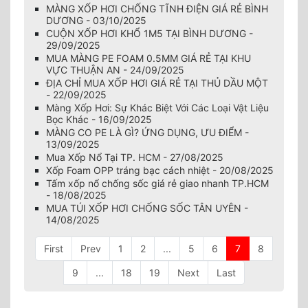
MÀNG XỐP HƠI CHỐNG TĨNH ĐIỆN GIÁ RẺ BÌNH
DƯƠNG - 03/10/2025
CUỘN XỐP HƠI KHỔ 1M5 TẠI BÌNH DƯƠNG -
29/09/2025
MUA MÀNG PE FOAM 0.5MM GIÁ RẺ TẠI KHU
VỰC THUẬN AN - 24/09/2025
ĐỊA CHỈ MUA XỐP HƠI GIÁ RẺ TẠI THỦ DẦU MỘT
- 22/09/2025
Màng Xốp Hơi: Sự Khác Biệt Với Các Loại Vật Liệu
Bọc Khác - 16/09/2025
MÀNG CO PE LÀ GÌ? ỨNG DỤNG, ƯU ĐIỂM -
13/09/2025
Mua Xốp Nổ Tại TP. HCM - 27/08/2025
Xốp Foam OPP tráng bạc cách nhiệt - 20/08/2025
Tấm xốp nổ chống sốc giá rẻ giao nhanh TP.HCM
- 18/08/2025
MUA TÚI XỐP HƠI CHỐNG SỐC TÂN UYÊN -
14/08/2025
First
Prev
1
2
...
5
6
7
8
9
...
18
19
Next
Last