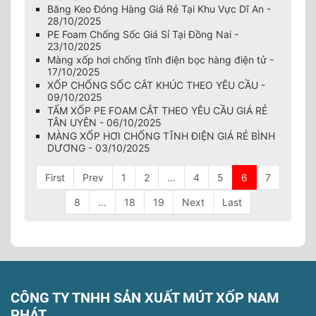
Băng Keo Đóng Hàng Giá Rẻ Tại Khu Vực Dĩ An -
28/10/2025
PE Foam Chống Sốc Giá Sỉ Tại Đồng Nai -
23/10/2025
Màng xốp hơi chống tĩnh điện bọc hàng điện tử -
17/10/2025
XỐP CHỐNG SỐC CẮT KHÚC THEO YÊU CẦU -
09/10/2025
TẤM XỐP PE FOAM CẮT THEO YÊU CẦU GIÁ RẺ
TÂN UYÊN - 06/10/2025
MÀNG XỐP HƠI CHỐNG TĨNH ĐIỆN GIÁ RẺ BÌNH
DƯƠNG - 03/10/2025
First
Prev
1
2
...
4
5
6
7
8
...
18
19
Next
Last
CÔNG TY TNHH SẢN XUẤT MÚT XỐP NAM
PHÁT