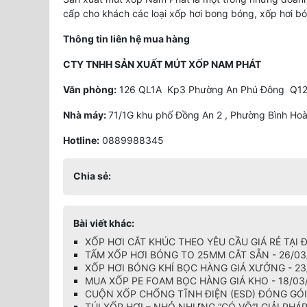
cấp cho khách các loại xốp hơi bong bóng, xốp hơi bón
Thông tin liên hệ mua hàng
CTY TNHH SẢN XUẤT MÚT XỐP NAM PHÁT
Văn phòng:
126 QL1A Kp3 Phường An Phú Đông Q12
Nhà máy:
71/1G khu phố Đồng An 2 , Phường Bình Hoà
Hotline:
0889988345
Chia sẻ:
Bài viết khác:
XỐP HƠI CẮT KHÚC THEO YÊU CẦU GIÁ RẺ TẠI 
TẤM XỐP HƠI BÓNG TO 25MM CẮT SẴN - 26/03
XỐP HƠI BÓNG KHÍ BỌC HÀNG GIÁ XƯỞNG - 23
MUA XỐP PE FOAM BỌC HÀNG GIÁ KHO - 18/03
CUỘN XỐP CHỐNG TĨNH ĐIỆN (ESD) ĐÓNG GÓI 
TÚI XỐP HƠI – NHỎ NHƯNG “CÓ VÕ”! GIẢI PHÁ