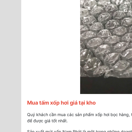
Mua tấm xốp hơi giá tại kho
Quý khách cần mua các sản phẩm xốp hơi bọc hàng, t
để được giá tốt nhất.
Sản xuất mút xốp Nam Phát là một trong những doanh 