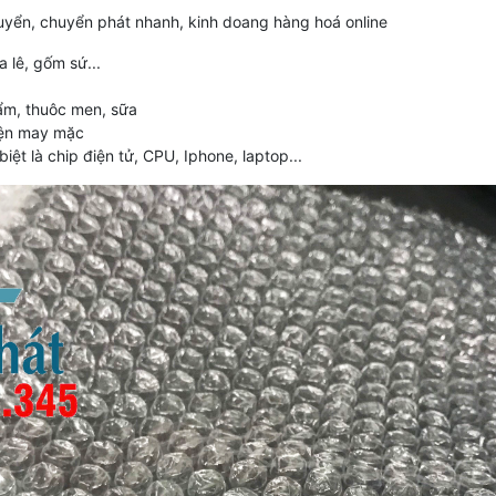
uyển, chuyển phát nhanh, kinh doang hàng hoá online
 lê, gốm sứ...
ẩm, thuôc men, sữa
kiện may mặc
ệt là chip điện tử, CPU, Iphone, laptop...