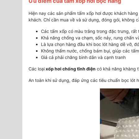
Ưu điểm của tấm xốp hơi bọc hàng
Hiện nay các sản phẩm tấm xốp hơi được khách hàng r
khách. Chỉ cần mua về và sử dụng, đóng gói, không cầ
Các tấm xốp có màu trắng trong đặc trưng, rất 
Khả năng chống va chạm, sốc nảy, rung chấn và
Là lựa chọn hàng đầu khi boc lót hàng dễ vỡ, đ
Không thấm nước, chống bám bụi, giúp các tấm 
Giá cả phải chăng bình dân và cạnh tranh
Các loại
xốp hơi chống tĩnh điện
có khả năng khàng tĩ
An toàn khi sử dụng, đáp ứng các tiêu chuẩn bọc lót 