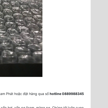
 Nam Phát hoặc đặt hàng qua số
hotline 0889988345
 xốp hơi, xốp pe foam, màng pe. Chúng tôi luôn cung