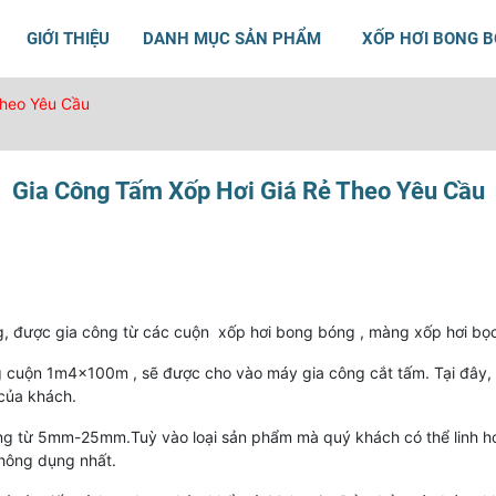
GIỚI THIỆU
DANH MỤC SẢN PHẨM
XỐP HƠI BONG 
Theo Yêu Cầu
Gia Công Tấm Xốp Hơi Giá Rẻ Theo Yêu Cầu
g, được gia công từ các cuộn xốp hơi bong bóng , màng xốp hơi bọ
g cuộn 1m4x100m , sẽ được cho vào máy gia công cắt tấm. Tại đây,
của khách.
ng từ 5mm-25mm.Tuỳ vào loại sản phẩm mà quý khách có thể linh h
hông dụng nhất.