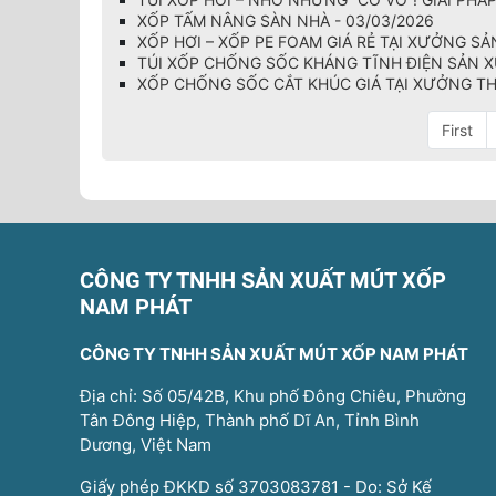
XỐP TẤM NÂNG SÀN NHÀ - 03/03/2026
XỐP HƠI – XỐP PE FOAM GIÁ RẺ TẠI XƯỞNG SẢ
TÚI XỐP CHỐNG SỐC KHÁNG TĨNH ĐIỆN SẢN XU
XỐP CHỐNG SỐC CẮT KHÚC GIÁ TẠI XƯỞNG TH
First
CÔNG TY TNHH SẢN XUẤT MÚT XỐP
NAM PHÁT
CÔNG TY TNHH SẢN XUẤT MÚT XỐP NAM PHÁT
Địa chỉ: Số 05/42B, Khu phố Đông Chiêu, Phường
Tân Đông Hiệp, Thành phố Dĩ An, Tỉnh Bình
Dương, Việt Nam
Giấy phép ĐKKD số 3703083781 - Do: Sở Kế