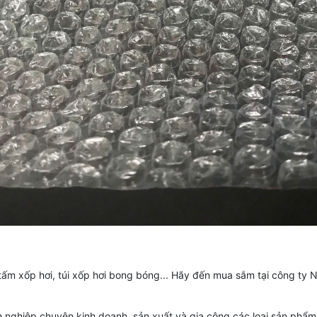
ấm xốp hơi, túi xốp hơi bong bóng... Hãy đến mua sắm tại công ty
nghiệp chuyên kinh doanh, sản xuất và gia công các loại sản phẩm