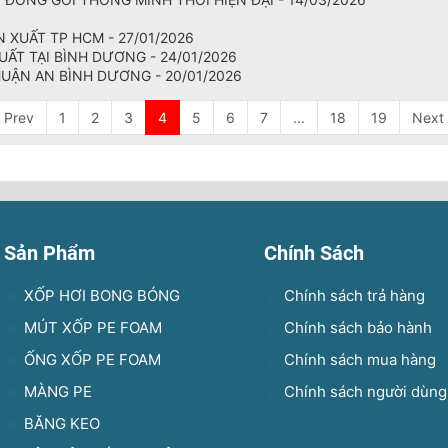
N XUẤT TP HCM - 27/01/2026
ẤT TẠI BÌNH DƯƠNG - 24/01/2026
UẬN AN BÌNH DƯƠNG - 20/01/2026
Prev
1
2
3
4
5
6
7
...
18
19
Next
Sản Phẩm
Chính Sách
XỐP HƠI BONG BÓNG
Chính sách trả hàng
MÚT XỐP PE FOAM
Chính sách bảo hành
ỐNG XỐP PE FOAM
Chính sách mua hàng
MÀNG PE
Chính sách người dùng
BĂNG KEO