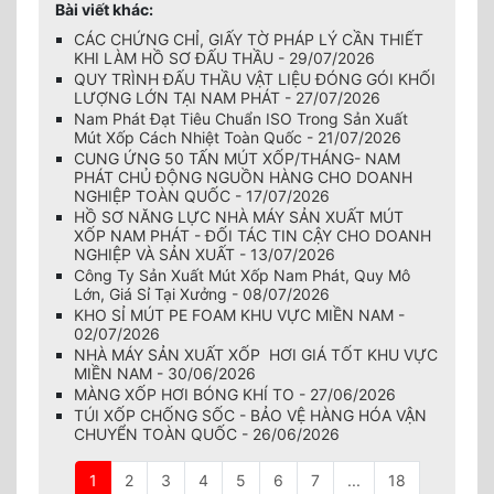
Bài viết khác:
CÁC CHỨNG CHỈ, GIẤY TỜ PHÁP LÝ CẦN THIẾT
KHI LÀM HỒ SƠ ĐẤU THẦU - 29/07/2026
QUY TRÌNH ĐẤU THẦU VẬT LIỆU ĐÓNG GÓI KHỐI
LƯỢNG LỚN TẠI NAM PHÁT - 27/07/2026
Nam Phát Đạt Tiêu Chuẩn ISO Trong Sản Xuất
Mút Xốp Cách Nhiệt Toàn Quốc - 21/07/2026
CUNG ỨNG 50 TẤN MÚT XỐP/THÁNG- NAM
PHÁT CHỦ ĐỘNG NGUỒN HÀNG CHO DOANH
NGHIỆP TOÀN QUỐC - 17/07/2026
HỒ SƠ NĂNG LỰC NHÀ MÁY SẢN XUẤT MÚT
XỐP NAM PHÁT - ĐỐI TÁC TIN CẬY CHO DOANH
NGHIỆP VÀ SẢN XUẤT - 13/07/2026
Công Ty Sản Xuất Mút Xốp Nam Phát, Quy Mô
Lớn, Giá Sỉ Tại Xưởng - 08/07/2026
KHO SỈ MÚT PE FOAM KHU VỰC MIỀN NAM -
02/07/2026
NHÀ MÁY SẢN XUẤT XỐP HƠI GIÁ TỐT KHU VỰC
MIỀN NAM - 30/06/2026
MÀNG XỐP HƠI BÓNG KHÍ TO - 27/06/2026
TÚI XỐP CHỐNG SỐC - BẢO VỆ HÀNG HÓA VẬN
CHUYỂN TOÀN QUỐC - 26/06/2026
1
2
3
4
5
6
7
...
18