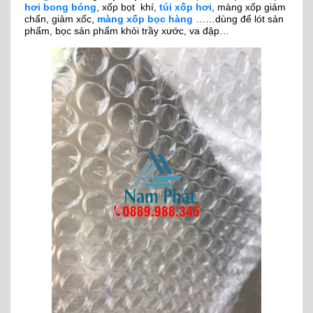
hơi bong bóng
, xốp bọt khí,
túi xốp hơi
, màng xốp giảm
chấn, giảm xốc,
màng xốp bọc hàng
……dùng để lót sản
phẩm, bọc sản phẩm khỏi trầy xước, va đập…