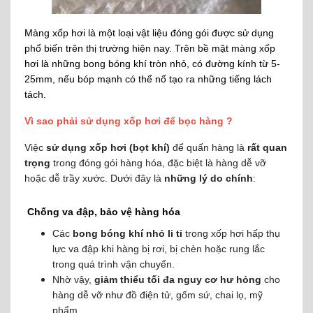
Màng xốp hơi là một loại vật liệu đóng gói được sử dụng
phổ biến trên thị trường hiện nay. Trên bề mặt màng xốp
hơi là những bong bóng khí tròn nhỏ, có đường kính từ 5-
25mm, nếu bóp mạnh có thể nổ tạo ra những tiếng lách
tách.
Vì sao phải sử dụng xốp hơi để bọc hàng ?
Việc
sử dụng xốp hơi (bọt khí)
để quấn hàng là
rất quan
trọng
trong đóng gói hàng hóa, đặc biệt là hàng dễ vỡ
hoặc dễ trầy xước. Dưới đây là
những lý do chính
:
Chống va đập, bảo vệ hàng hóa
Các
bong bóng khí nhỏ li ti
trong xốp hơi hấp thụ
lực va đập khi hàng bị rơi, bị chèn hoặc rung lắc
trong quá trình vận chuyển.
Nhờ vậy,
giảm thiểu tối đa nguy cơ hư hỏng
cho
hàng dễ vỡ như đồ điện tử, gốm sứ, chai lọ, mỹ
phẩm,…