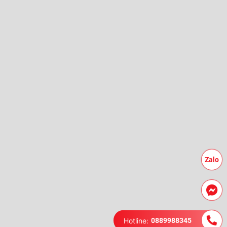
Zalo
Hotline:
0889988345