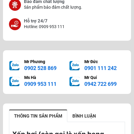
Bảo đảm chất lượng
Sản phẩm bảo đảm chất lượng.
Hỗ trợ 24/7
Hotline: 0909 953 111
Mr Phương
Mr Đức
0902 528 869
0901 111 242
Ms Hà
Mr Quí
0909 953 111
0942 722 699
THÔNG TIN SẢN PHẨM
BÌNH LUẬN