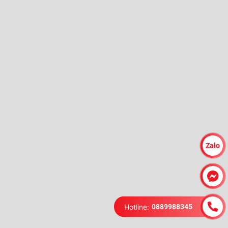
Zalo
Hotline:
0889988345