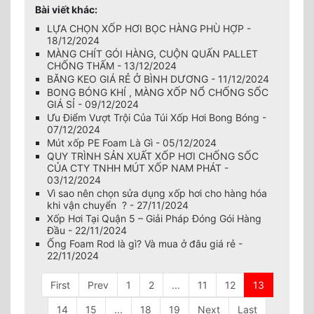
Bài viết khác:
LỰA CHỌN XỐP HƠI BỌC HÀNG PHÙ HỢP -
18/12/2024
MÀNG CHÍT GÓI HÀNG, CUỘN QUẤN PALLET
CHỐNG THẤM - 13/12/2024
BĂNG KEO GIÁ RẺ Ở BÌNH DƯƠNG - 11/12/2024
BONG BÓNG KHÍ , MÀNG XỐP NỔ CHỐNG SỐC
GIÁ SỈ - 09/12/2024
Ưu Điểm Vượt Trội Của Túi Xốp Hơi Bong Bóng -
07/12/2024
Mút xốp PE Foam Là Gì - 05/12/2024
QUY TRÌNH SẢN XUẤT XỐP HƠI CHỐNG SỐC
CỦA CTY TNHH MÚT XỐP NAM PHÁT -
03/12/2024
Vì sao nên chọn sửa dụng xốp hơi cho hàng hóa
khi vận chuyển ? - 27/11/2024
Xốp Hơi Tại Quận 5 – Giải Pháp Đóng Gói Hàng
Đầu - 22/11/2024
Ống Foam Rod là gì? Và mua ở đâu giá rẻ -
22/11/2024
First
Prev
1
2
...
11
12
13
14
15
...
18
19
Next
Last