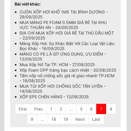
Bài viết khác:
CUỘN XỐP HƠI KHỔ 1M5 TẠI BÌNH DƯƠNG -
29/09/2025
MUA MÀNG PE FOAM 0.5MM GIÁ RẺ TẠI KHU
VỰC THUẬN AN - 24/09/2025
ĐỊA CHỈ MUA XỐP HƠI GIÁ RẺ TẠI THỦ DẦU MỘT
- 22/09/2025
Màng Xốp Hơi: Sự Khác Biệt Với Các Loại Vật Liệu
Bọc Khác - 16/09/2025
MÀNG CO PE LÀ GÌ? ỨNG DỤNG, ƯU ĐIỂM -
13/09/2025
Mua Xốp Nổ Tại TP. HCM - 27/08/2025
Xốp Foam OPP tráng bạc cách nhiệt - 20/08/2025
Tấm xốp nổ chống sốc giá rẻ giao nhanh TP.HCM
- 18/08/2025
MUA TÚI XỐP HƠI CHỐNG SỐC TÂN UYÊN -
14/08/2025
XỐP EPS CHÈN HÀNG - 12/08/2025
First
Prev
1
2
...
5
6
7
8
9
...
18
19
Next
Last