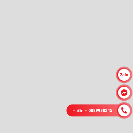
Zalo
Hotline:
0889988345