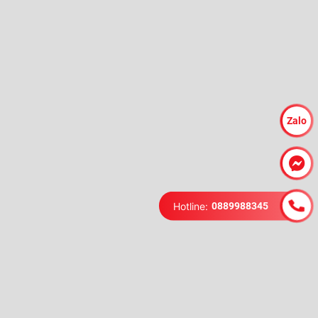
Zalo
Hotline:
0889988345