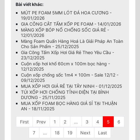
Bài viết khác:
MÚT PE FOAM 5MM LÓT ĐÁ HOA CƯƠNG -
19/01/2026
GIA CÔNG CẮT TẤM XỐP PE FOAM - 14/01/2026
MÀNG XỐP BÓP NỔ CHỐNG SỐC GIÁ RẺ -
12/01/2026
Màng Foam Quấn Hàng Hoá Là Giải Pháp An Toàn
Cho Sản Phẩm - 25/12/2025
Gia Công Tấm Xốp Hơi Giá Rẻ Theo Yêu Cầu -
23/12/2025
Cuộn xốp hơi khổ 60cm x 100m bọc hàng -
12/12/2025
Cuộn xốp chống sốc 1m4 x 100m - Sale 12/12 -
09/12/2025
MUA XỐP HƠI GIÁ RẺ TẠI TÂY NINH - 01/12/2025
TÚI XỐP HƠI CHỐNG TĨNH ĐIỆN TẠI BÌNH
DƯƠNG - 25/11/2025
MUA XỐP FOAM BỌC HÀNG GIÁ SỈ TẠI THUẬN
AN - 18/11/2025
First
Prev
1
2
...
3
4
5
6
7
...
18
19
Next
Last