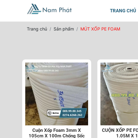
TRANG CHỦ
Trang chủ
Sản phẩm
MÚT XỐP PE FOAM
Cuộn Xốp Foam 3mm X
CUỘN XỐP PE F
105cm X 100m Chống Sốc
1.05M X 