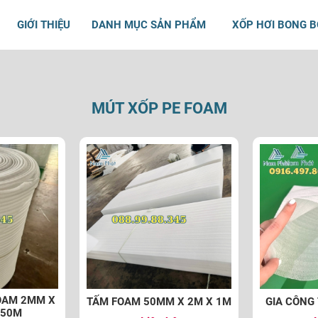
GIỚI THIỆU
DANH MỤC SẢN PHẨM
XỐP HƠI BONG 
MÚT XỐP PE FOAM
OAM 2MM X
TẤM FOAM 50MM X 2M X 1M
GIA CÔNG 
150M