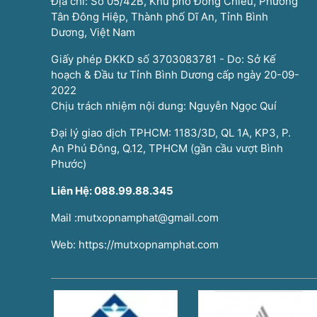
Địa chỉ: Số 05/42B, Khu phố Đông Chiêu, Phường
Tân Đông Hiệp, Thành phố Dĩ An, Tỉnh Bình
Dương, Việt Nam
Giấy phép ĐKKD số 3703083781 - Do: Sở Kế
hoạch & Đầu tư Tỉnh Bình Dương cấp ngày 20-09-
2022
Chịu trách nhiệm nội dung: Nguyễn Ngọc Quí
Đại lý giao dịch TPHCM: 1183/3D, QL 1A, KP3, P.
An Phú Đông, Q.12, TPHCM (gần cầu vượt Bình
Phước)
Liên Hệ: 088.99.88.345
Mail :mutxopnamphat@gmail.com
Web: https://mutxopnamphat.com