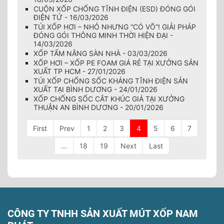
CUỘN XỐP CHỐNG TĨNH ĐIỆN (ESD) ĐÓNG GÓI
ĐIỆN TỬ - 16/03/2026
TÚI XỐP HƠI – NHỎ NHƯNG “CÓ VÕ”! GIẢI PHÁP
ĐÓNG GÓI THÔNG MINH THỜI HIỆN ĐẠI -
14/03/2026
XỐP TẤM NÂNG SÀN NHÀ - 03/03/2026
XỐP HƠI – XỐP PE FOAM GIÁ RẺ TẠI XƯỞNG SẢN
XUẤT TP HCM - 27/01/2026
TÚI XỐP CHỐNG SỐC KHÁNG TĨNH ĐIỆN SẢN
XUẤT TẠI BÌNH DƯƠNG - 24/01/2026
XỐP CHỐNG SỐC CẮT KHÚC GIÁ TẠI XƯỞNG
THUẬN AN BÌNH DƯƠNG - 20/01/2026
First
Prev
1
2
3
4
5
6
7
...
18
19
Next
Last
CÔNG TY TNHH SẢN XUẤT MÚT XỐP NAM