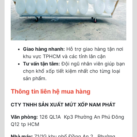
Giao hàng nhanh:
Hỗ trợ giao hàng tận nơi
khu vực TPHCM và các tỉnh lân cận
Tư vấn tận tâm:
Đội ngũ nhân viên giúp bạn
chọn khổ xốp tiết kiệm nhất cho từng loại
sản phẩm.
Thông tin liên hệ mua hàng
CTY TNHH SẢN XUẤT MÚT XỐP NAM PHÁT
Văn phòng:
126 QL1A Kp3 Phường An Phú Đông
Q12 tp HCM
Nhà máy:
71/1G khu phố Đồng An 2 , Phường