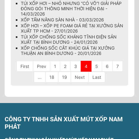
TÚI XỐP HƠI – NHỎ NHƯNG “CÓ VÕ”! GIẢI PHÁP
ĐÓNG GÓI THÔNG MINH THỜI HIỆN ĐẠI -
14/03/2026
XỐP TẤM NÂNG SÀN NHÀ - 03/03/2026
XỐP HƠI – XỐP PE FOAM GIÁ RẺ TẠI XƯỞNG SẢN
XUẤT TP HCM - 27/01/2026
TÚI XỐP CHỐNG SỐC KHÁNG TĨNH ĐIỆN SẢN
XUẤT TẠI BÌNH DƯƠNG - 24/01/2026
XỐP CHỐNG SỐC CẮT KHÚC GIÁ TẠI XƯỞNG
THUẬN AN BÌNH DƯƠNG - 20/01/2026
First
Prev
1
2
3
4
5
6
7
...
18
19
Next
Last
CÔNG TY TNHH SẢN XUẤT MÚT XỐP NAM
PHÁT