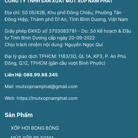
CÔNG TY TNHH SẢN XUẤT MÚT XỐP NAM PHÁT
Địa chỉ: Số 05/42B, Khu phố Đông Chiêu, Phường Tân
Đông Hiệp, Thành phố Dĩ An, Tỉnh Bình Dương, Việt Nam
Giấy phép ĐKKD số 3703083781 - Do: Sở Kế hoạch & Đầu
tư Tỉnh Bình Dương cấp ngày 20-09-2022
Chịu trách nhiệm nội dung: Nguyễn Ngọc Quí
Đại lý giao dịch TPHCM: 1183/3D, QL 1A, KP3, P. An Phú
Đông, Q.12, TPHCM (gần cầu vượt Bình Phước)
Liên Hệ: 088.99.88.345
Mail :mutxopnamphat@gmail.com
Web: https://mutxopnamphat.com
Sản Phẩm
XỐP HƠI BONG BÓNG
MÚT XỐP PE FOAM