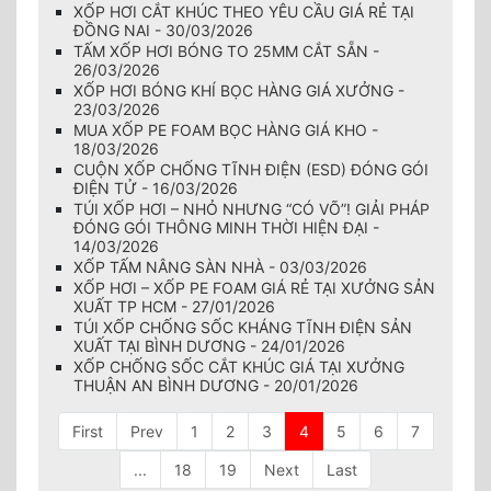
XỐP HƠI CẮT KHÚC THEO YÊU CẦU GIÁ RẺ TẠI
ĐỒNG NAI - 30/03/2026
TẤM XỐP HƠI BÓNG TO 25MM CẮT SẴN -
26/03/2026
XỐP HƠI BÓNG KHÍ BỌC HÀNG GIÁ XƯỞNG -
23/03/2026
MUA XỐP PE FOAM BỌC HÀNG GIÁ KHO -
18/03/2026
CUỘN XỐP CHỐNG TĨNH ĐIỆN (ESD) ĐÓNG GÓI
ĐIỆN TỬ - 16/03/2026
TÚI XỐP HƠI – NHỎ NHƯNG “CÓ VÕ”! GIẢI PHÁP
ĐÓNG GÓI THÔNG MINH THỜI HIỆN ĐẠI -
14/03/2026
XỐP TẤM NÂNG SÀN NHÀ - 03/03/2026
XỐP HƠI – XỐP PE FOAM GIÁ RẺ TẠI XƯỞNG SẢN
XUẤT TP HCM - 27/01/2026
TÚI XỐP CHỐNG SỐC KHÁNG TĨNH ĐIỆN SẢN
XUẤT TẠI BÌNH DƯƠNG - 24/01/2026
XỐP CHỐNG SỐC CẮT KHÚC GIÁ TẠI XƯỞNG
THUẬN AN BÌNH DƯƠNG - 20/01/2026
First
Prev
1
2
3
4
5
6
7
...
18
19
Next
Last