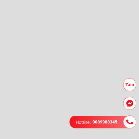
Zalo
Hotline:
0889988345